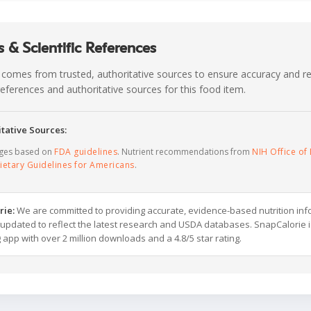
 & Scientific References
 comes from trusted, authoritative sources to ensure accuracy and rel
c references and authoritative sources for this food item.
tative Sources:
ages based on
FDA guidelines
. Nutrient recommendations from
NIH Office of 
ietary Guidelines for Americans
.
rie:
We are committed to providing accurate, evidence-based nutrition inf
y updated to reflect the latest research and USDA databases. SnapCalorie i
g app with over 2 million downloads and a 4.8/5 star rating.