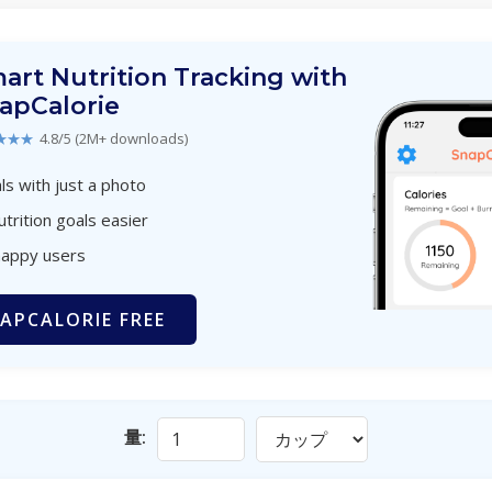
art Nutrition Tracking with
apCalorie
★★★
4.8/5 (2M+ downloads)
s with just a photo
utrition goals easier
happy users
APCALORIE FREE
量: