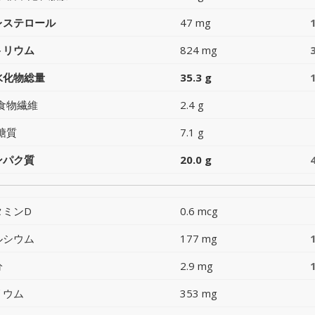
レステロール
47 mg
トリウム
824 mg
水化物総量
35.3 g
食物繊維
2.4 g
糖質
7.1 g
ンパク質
20.0 g
タミンD
0.6 mcg
ルシウム
177 mg
分
2.9 mg
リウム
353 mg