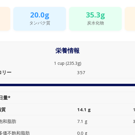
20.0g
35.3g
タンパク質
炭水化物
栄養情報
1 cup (235.3g)
ロリー
357
日量*
脂質
14.1 g
飽和脂肪
7.1 g
多価不飽和脂肪
0.0 g