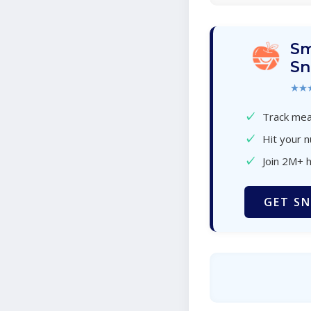
Sm
Sn
★★
✓
Track meal
✓
Hit your n
✓
Join 2M+ 
GET SN