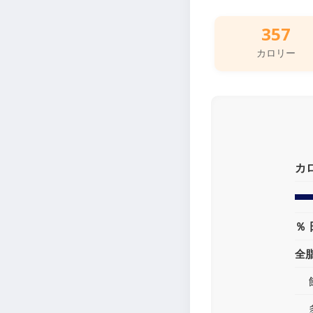
357
カロリー
カ
％ 
全