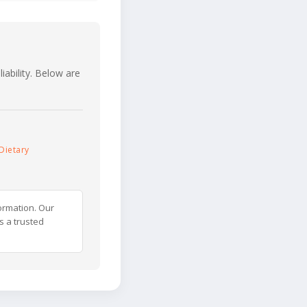
iability. Below are
Dietary
ormation. Our
s a trusted