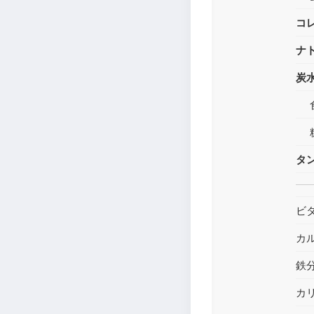
コ
ナ
炭
タ
ビ
カ
鉄
カ