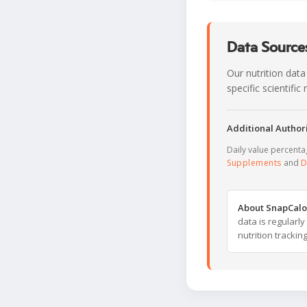
Data Sources
Our nutrition data
specific scientifi
Additional Authori
Daily value percent
Supplements
and
D
About SnapCalo
data is regularl
nutrition trackin