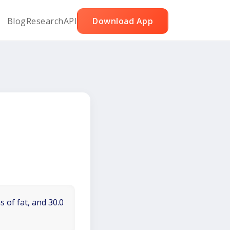
Blog
Research
API
Download App
ー
0
 of fat, and 30.0