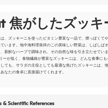
out 焦がしたズッ
ニは、ズッキーニを使ったビタミン豊富な一品で、煙っぽくて
れています。地中海料理発祥のこの美味しい野菜は、しばしば
り、新鮮なハーブで調味され、その自然な味を引き立たせていま
ロリーが低く、食物繊維が豊富なズッキーニは、どんな食事にも
としても、サラダの主役としても最適な焦げたズッキーニは、
をあなたの食卓に直接届けてくれます。
 & Scientific References