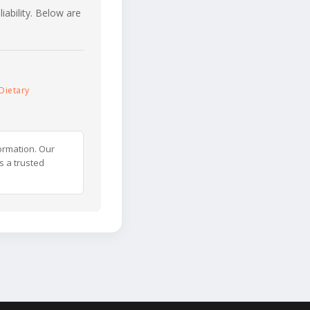
iability. Below are
Dietary
ormation. Our
s a trusted