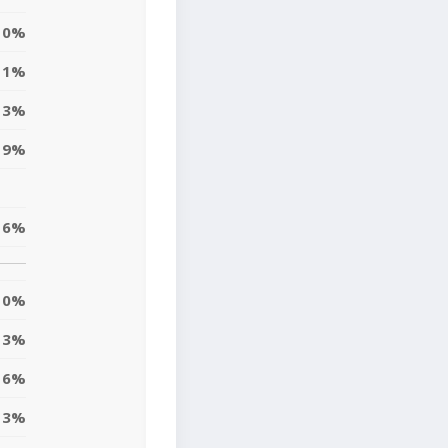
0%
1%
3%
9%
6%
0%
3%
6%
13%