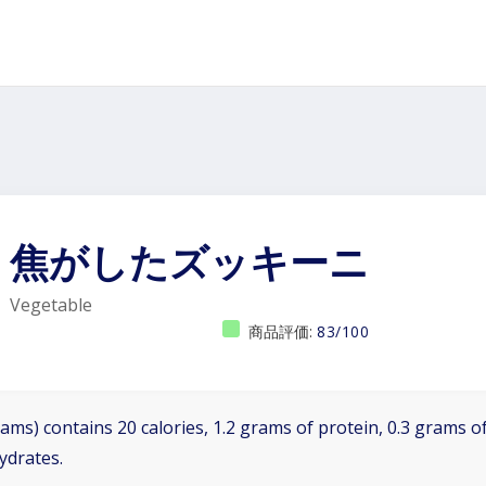
焦がしたズッキーニ
Vegetable
商品評価:
83/100
ams) contains 20 calories, 1.2 grams of protein, 0.3 grams of
ydrates.