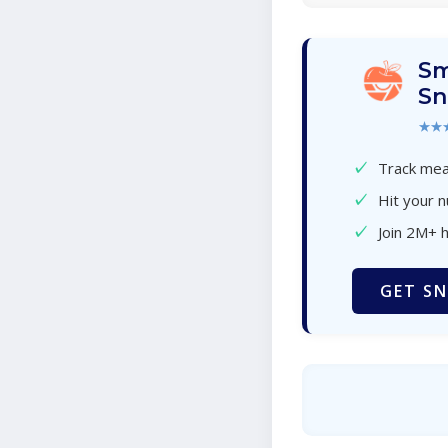
Sm
Sn
★★
✓
Track meal
✓
Hit your n
✓
Join 2M+ 
GET SN