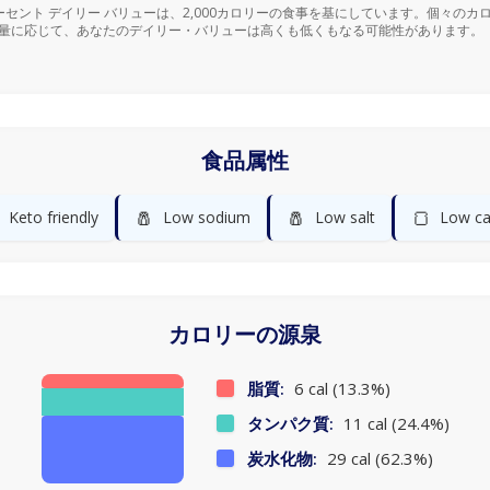
ーセント デイリー バリューは、2,000カロリーの食事を基にしています。個々のカ
量に応じて、あなたのデイリー・バリューは高くも低くもなる可能性があります。
食品属性
🧂
🧂
🍞
Keto friendly
Low sodium
Low salt
Low ca
カロリーの源泉
脂質:
6 cal (13.3%)
タンパク質:
11 cal (24.4%)
炭水化物:
29 cal (62.3%)