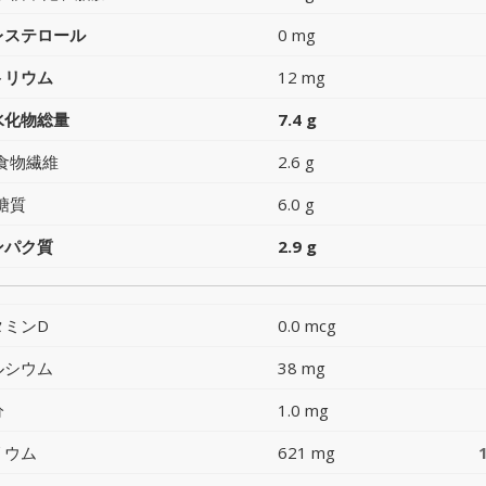
レステロール
0 mg
トリウム
12 mg
水化物総量
7.4 g
食物繊維
2.6 g
糖質
6.0 g
ンパク質
2.9 g
タミンD
0.0 mcg
ルシウム
38 mg
分
1.0 mg
リウム
621 mg