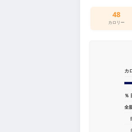
48
カロリー
カ
％ 
全