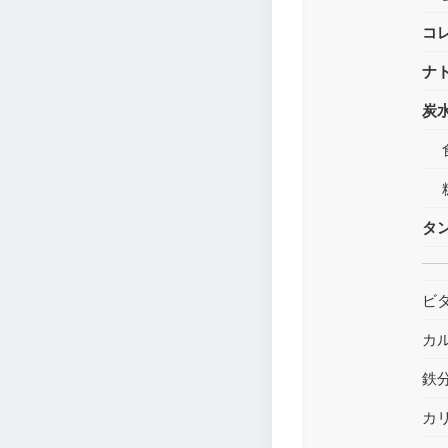
コ
ナ
炭
タ
ビ
カ
鉄
カ