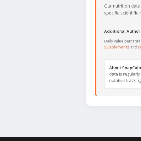
Our nutrition data
specific scientifi
Additional Authori
Daily value percent
Supplements
and
D
About SnapCalo
data is regularl
nutrition trackin