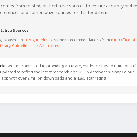
 comes from trusted, authoritative sources to ensure accuracy and rel
c references and authoritative sources for this food item.
tative Sources:
ages based on
FDA guidelines
. Nutrient recommendations from
NIH Office of 
ietary Guidelines for Americans
.
rie:
We are committed to providing accurate, evidence-based nutrition inf
y updated to reflect the latest research and USDA databases. SnapCalorie i
g app with over 2 million downloads and a 4.8/5 star rating.