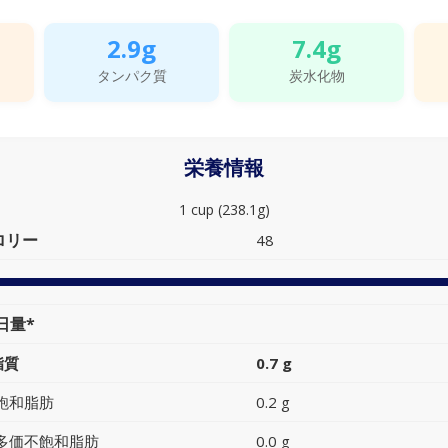
2.9g
7.4g
タンパク質
炭水化物
栄養情報
1 cup (238.1g)
ロリー
48
日量*
脂質
0.7 g
飽和脂肪
0.2 g
多価不飽和脂肪
0.0 g