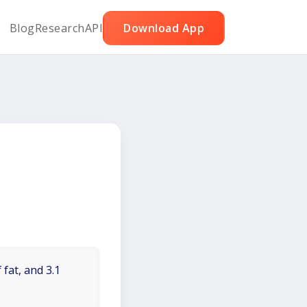
Blog
Research
API
Download App
 fat, and 3.1