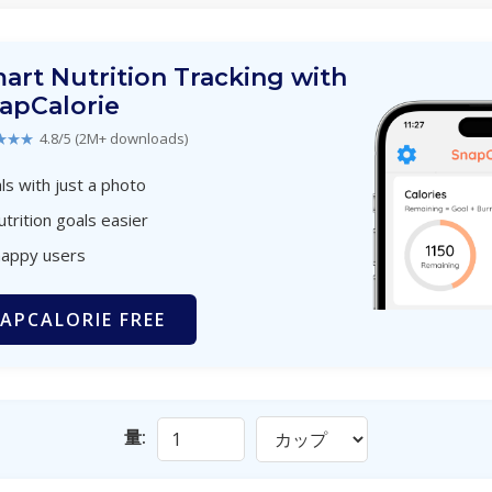
art Nutrition Tracking with
apCalorie
★★★
4.8/5 (2M+ downloads)
s with just a photo
utrition goals easier
happy users
APCALORIE FREE
量: