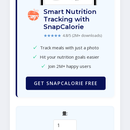
Smart Nutrition
Tracking with
SnapCalorie
★★★★★
4.8/5 (2M+ downloads)
✓
Track meals with just a photo
✓
Hit your nutrition goals easier
✓
Join 2M+ happy users
GET SNAPCALORIE FREE
量: