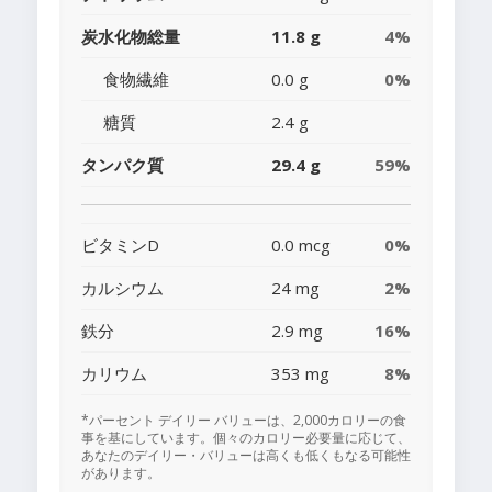
炭水化物総量
11.8 g
4%
食物繊維
0.0 g
0%
糖質
2.4 g
タンパク質
29.4 g
59%
ビタミンD
0.0 mcg
0%
カルシウム
24 mg
2%
鉄分
2.9 mg
16%
カリウム
353 mg
8%
*パーセント デイリー バリューは、2,000カロリーの食
事を基にしています。個々のカロリー必要量に応じて、
あなたのデイリー・バリューは高くも低くもなる可能性
があります。