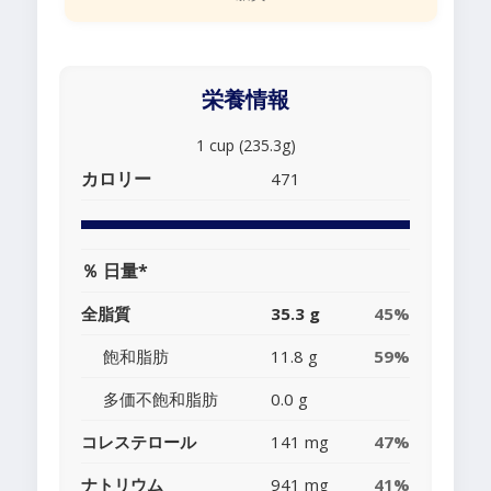
栄養情報
1 cup (235.3g)
カロリー
471
％ 日量*
全脂質
35.3 g
45%
飽和脂肪
11.8 g
59%
多価不飽和脂肪
0.0 g
コレステロール
141 mg
47%
ナトリウム
941 mg
41%