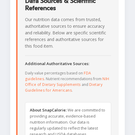
Data Sources & Scientific
References
Our nutrition data comes from trusted,
authoritative sources to ensure accuracy
and reliability. Below are specific scientific
references and authoritative sources for
this food item.
Additional Authoritative Sources:
Daily value percentages based on
FDA
guidelines
. Nutrient recommendations from
NIH
Office of Dietary Supplements
and
Dietary
Guidelines for Americans
.
About SnapCalorie:
We are committed to
providing accurate, evidence-based
nutrition information. Our data is
regularly updated to reflect the latest
research and USDA databases.