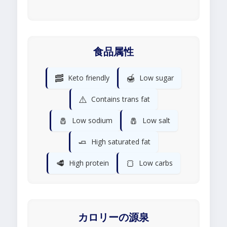
食品属性
🥓
🍯
Keto friendly
Low sugar
⚠️
Contains trans fat
🧂
🧂
Low sodium
Low salt
🧈
High saturated fat
🥩
🍞
High protein
Low carbs
カロリーの源泉