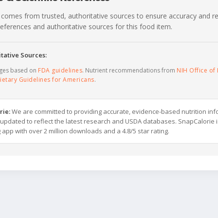
 comes from trusted, authoritative sources to ensure accuracy and rel
c references and authoritative sources for this food item.
tative Sources:
ages based on
FDA guidelines
. Nutrient recommendations from
NIH Office of 
ietary Guidelines for Americans
.
rie:
We are committed to providing accurate, evidence-based nutrition inf
y updated to reflect the latest research and USDA databases. SnapCalorie i
g app with over 2 million downloads and a 4.8/5 star rating.