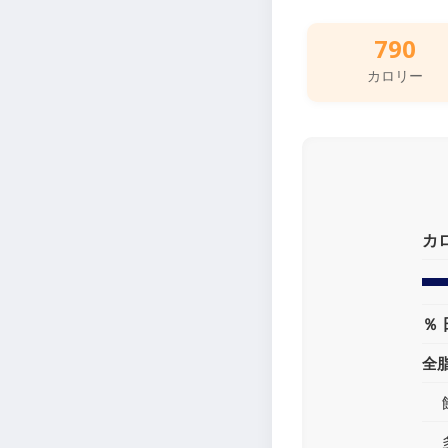
790
カロリー
カ
％ 
全