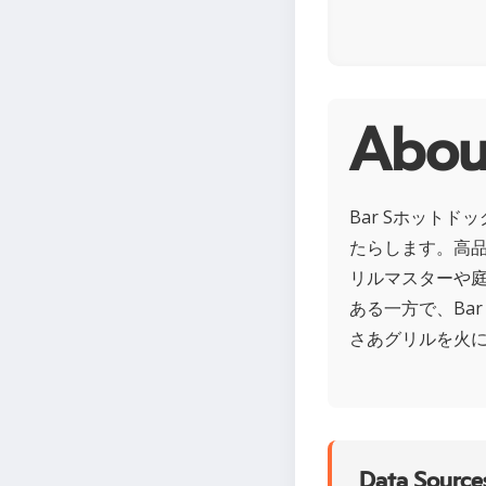
Ab
Bar Sホット
たらします。高
リルマスターや
ある一方で、Ba
さあグリルを火
Data Sources