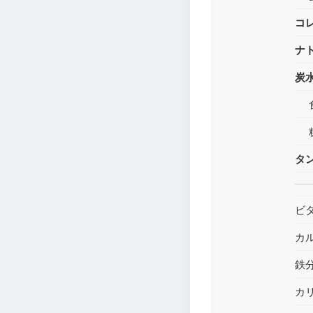
コ
ナ
炭
タ
ビ
カ
鉄
カ