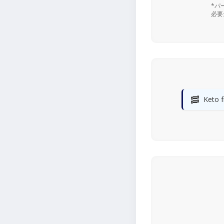
*パ
必要
🥓
Keto f