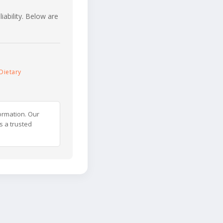
iability. Below are
Dietary
ormation. Our
s a trusted