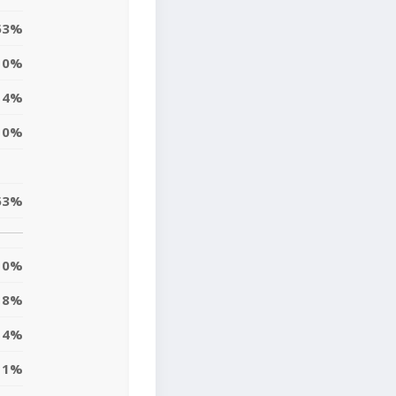
53%
10%
4%
0%
53%
0%
8%
14%
11%