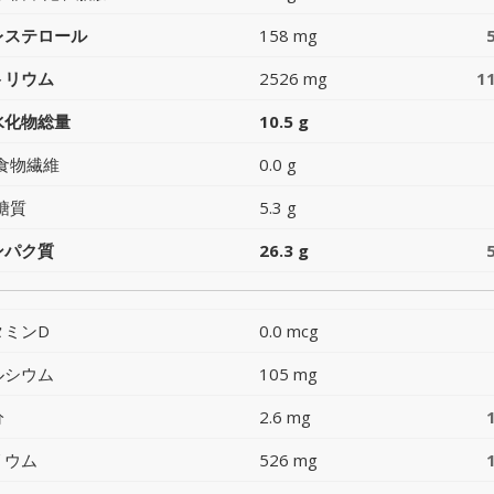
レステロール
158 mg
トリウム
2526 mg
1
水化物総量
10.5 g
食物繊維
0.0 g
糖質
5.3 g
ンパク質
26.3 g
タミンD
0.0 mcg
ルシウム
105 mg
分
2.6 mg
リウム
526 mg