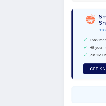
Sm
Sn
★★
✓
Track meal
✓
Hit your n
✓
Join 2M+ 
GET SN