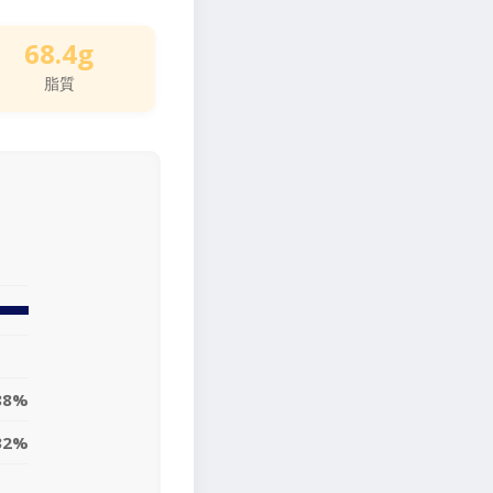
68.4g
脂質
88%
32%