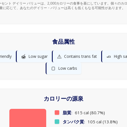
ーセント デイリー バリューは、2,000カロリーの食事を基にしています。個々のカ
量に応じて、あなたのデイリー・バリューは高くも低くもなる可能性があります。
食品属性
🍯
⚠️
🧈
riendly
Low sugar
Contains trans fat
High sa
🍞
Low carbs
カロリーの源泉
脂質:
615 cal (80.7%)
タンパク質:
105 cal (13.8%)