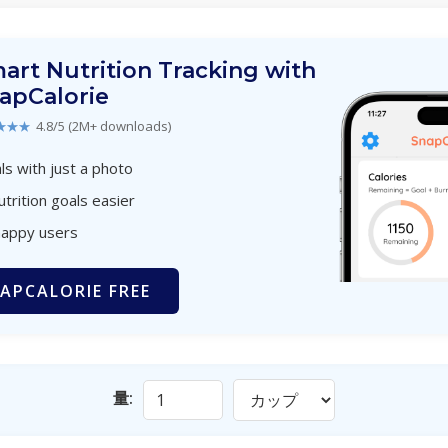
art Nutrition Tracking with
apCalorie
★★★
4.8/5 (2M+ downloads)
s with just a photo
utrition goals easier
happy users
APCALORIE FREE
量: