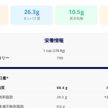
26.3g
10.5g
タンパク質
炭水化物
栄養情報
1 cup (236.8g)
ロリー
790
日量*
脂質
68.4 g
飽和脂肪
26.3 g
1
多価不飽和脂肪
0.0 g