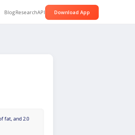
Blog
Research
API
Download App
f fat, and 2.0