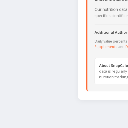
Our nutrition data
specific scientifi
Additional Authori
Daily value percent
Supplements
and
D
About SnapCalo
data is regularl
nutrition trackin