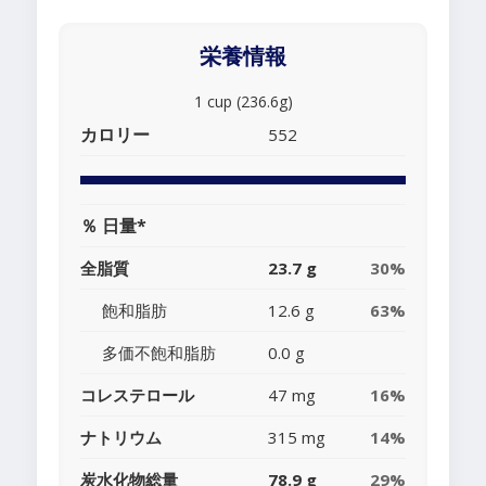
栄養情報
1 cup (236.6g)
カロリー
552
％ 日量*
全脂質
23.7 g
30%
飽和脂肪
12.6 g
63%
多価不飽和脂肪
0.0 g
コレステロール
47 mg
16%
ナトリウム
315 mg
14%
炭水化物総量
78.9 g
29%