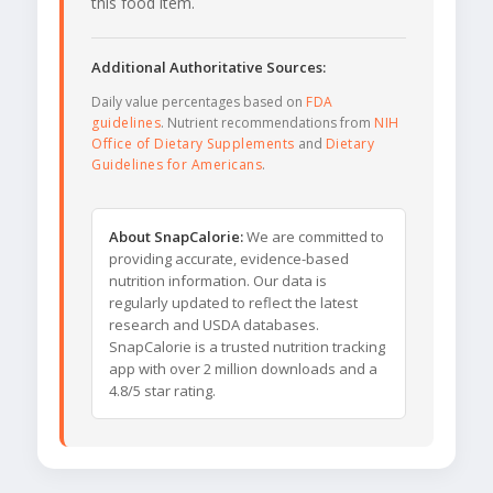
this food item.
Additional Authoritative Sources:
Daily value percentages based on
FDA
guidelines
. Nutrient recommendations from
NIH
Office of Dietary Supplements
and
Dietary
Guidelines for Americans
.
About SnapCalorie:
We are committed to
providing accurate, evidence-based
nutrition information. Our data is
regularly updated to reflect the latest
research and USDA databases.
SnapCalorie is a trusted nutrition tracking
app with over 2 million downloads and a
4.8/5 star rating.