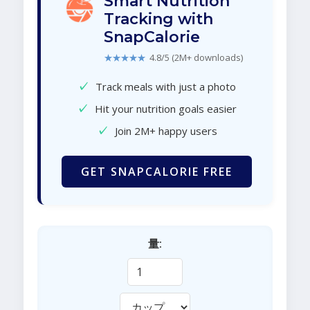
Smart Nutrition
Tracking with
SnapCalorie
★★★★★
4.8/5 (2M+ downloads)
✓
Track meals with just a photo
✓
Hit your nutrition goals easier
✓
Join 2M+ happy users
GET SNAPCALORIE FREE
量: