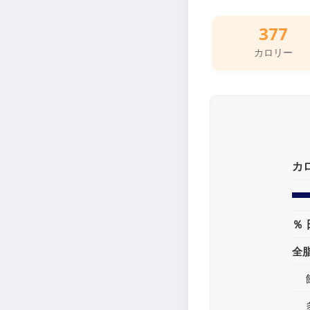
377
カロリー
カ
％ 
全