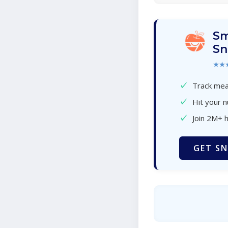
Sm
Sn
★★
✓
Track meal
✓
Hit your n
✓
Join 2M+ 
GET SN