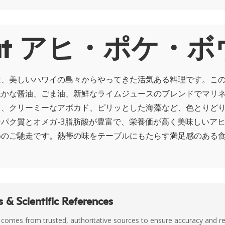
out アヒ・ポケ・
は、美しいハワイの島々からやってきた活気ある料理です。こ
豊かな醤油、ごま油、新鮮なライムジュースのブレンドでマリ
リ、クリーミーなアボカド、ピリッとした海藻など、色とりど
パク質とオメガ-3脂肪酸が豊富で、栄養価が高く美味しいア
めのご馳走です。熱帯の味をテーブルにもたらす満足感のある
 & Scientific References
 comes from trusted, authoritative sources to ensure accuracy and rel