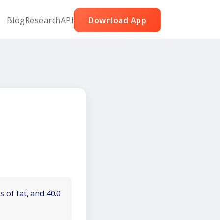
Blog
Research
API
Download App
 of fat, and 40.0