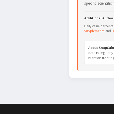
specific scientifi
Additional Authori
Daily value percent
Supplements
and
D
About SnapCalo
data is regularl
nutrition trackin