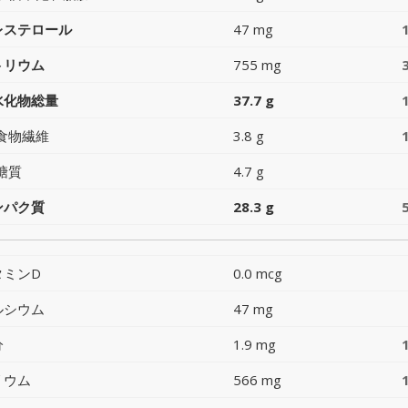
レステロール
47 mg
トリウム
755 mg
水化物総量
37.7 g
食物繊維
3.8 g
糖質
4.7 g
ンパク質
28.3 g
タミンD
0.0 mcg
ルシウム
47 mg
分
1.9 mg
リウム
566 mg