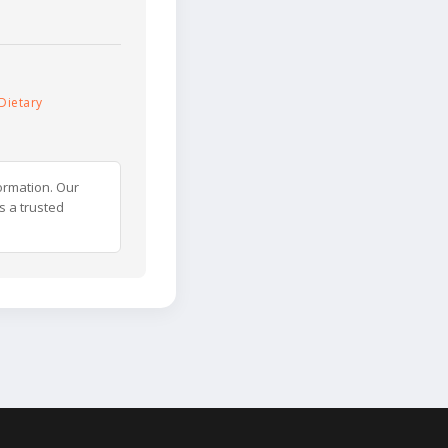
Dietary
ormation. Our
s a trusted