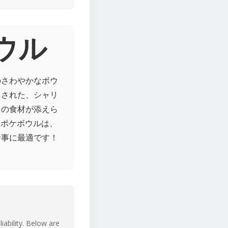
ボウル
のさわやかなボウ
ネされた、シャリ
りの食材が添えら
ヒポケボウルは、
食事に最適です！
iability. Below are