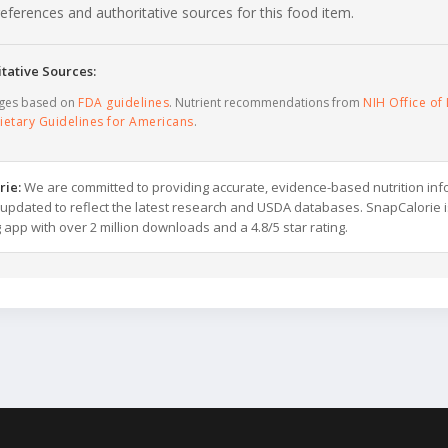
c references and authoritative sources for this food item.
tative Sources:
ages based on
FDA guidelines
. Nutrient recommendations from
NIH Office of 
ietary Guidelines for Americans
.
rie:
We are committed to providing accurate, evidence-based nutrition inf
y updated to reflect the latest research and USDA databases. SnapCalorie i
g app with over 2 million downloads and a 4.8/5 star rating.