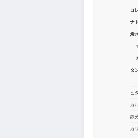
コ
ナ
炭
タ
ビ
カ
鉄
カ