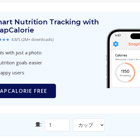
art Nutrition Tracking with
apCalorie
★★★
4.8/5 (2M+ downloads)
s with just a photo
utrition goals easier
happy users
APCALORIE FREE
量: