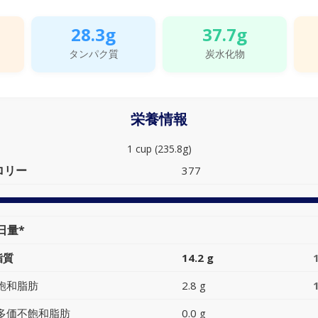
28.3g
37.7g
タンパク質
炭水化物
栄養情報
1 cup (235.8g)
ロリー
377
日量*
脂質
14.2 g
飽和脂肪
2.8 g
多価不飽和脂肪
0.0 g