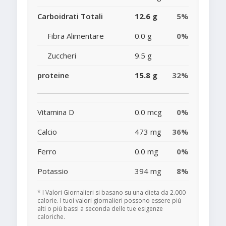
Carboidrati Totali
12.6 g
5%
Fibra Alimentare
0.0 g
0%
Zuccheri
9.5 g
proteine
15.8 g
32%
Vitamina D
0.0 mcg
0%
Calcio
473 mg
36%
Ferro
0.0 mg
0%
Potassio
394 mg
8%
* I Valori Giornalieri si basano su una dieta da 2.000
calorie. I tuoi valori giornalieri possono essere più
alti o più bassi a seconda delle tue esigenze
caloriche.