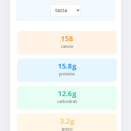
158
calorie
15.8g
proteine
12.6g
carboidrati
3.2g
grassi