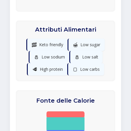
Attributi Alimentari
🥓
🍯
Keto friendly
Low sugar
🧂
🧂
Low sodium
Low salt
🥩
🍞
High protein
Low carbs
Fonte delle Calorie