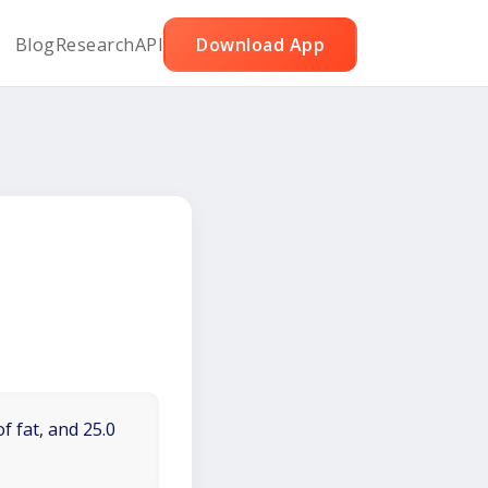
Blog
Research
API
Download App
f fat, and 25.0