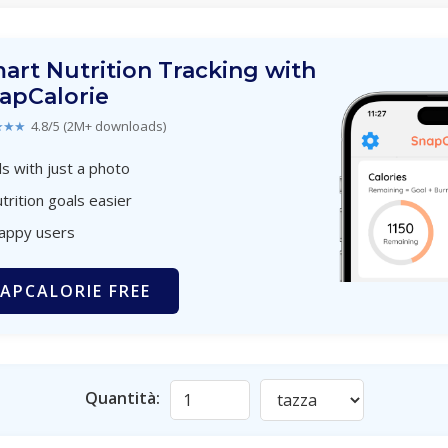
art Nutrition Tracking with
apCalorie
★★★
4.8/5 (2M+ downloads)
s with just a photo
trition goals easier
happy users
APCALORIE FREE
Quantità: