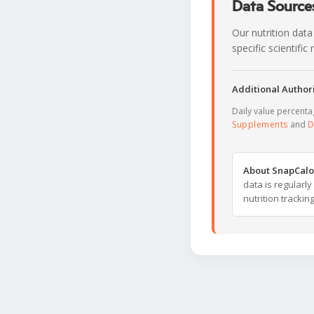
Data Sources
Our nutrition data
specific scientifi
Additional Authori
Daily value percent
Supplements
and
D
About SnapCalo
data is regularl
nutrition trackin