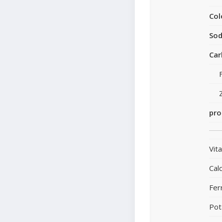
Col
Sod
Car
pro
Vit
Calc
Fer
Pot