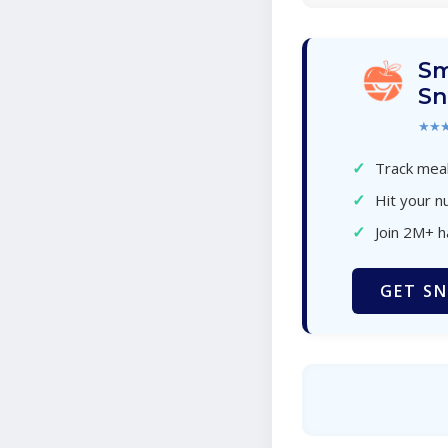
Sm
Sn
★★
✓
Track meal
✓
Hit your nu
✓
Join 2M+ 
GET SN