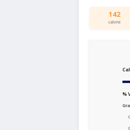
142
calorie
Cal
% V
Gra