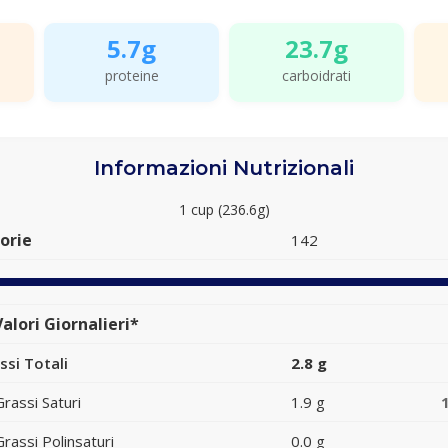
5.7g
23.7g
proteine
carboidrati
Informazioni Nutrizionali
1 cup (236.6g)
orie
142
alori Giornalieri*
ssi Totali
2.8 g
Grassi Saturi
1.9 g
Grassi Polinsaturi
0.0 g