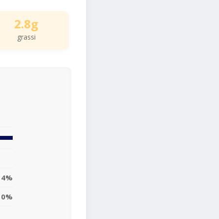
2.8g
grassi
4%
10%