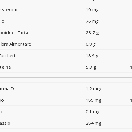
esterolo
10 mg
io
76 mg
boidrati Totali
23.7 g
Fibra Alimentare
0.9 g
Zuccheri
18.9 g
teine
5.7 g
amina D
1.2 mcg
io
189 mg
ro
0.1 mg
assio
284 mg