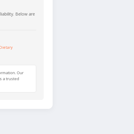
iability. Below are
Dietary
ormation. Our
s a trusted