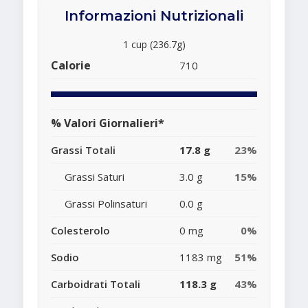
Informazioni Nutrizionali
1 cup (236.7g)
Calorie
710
% Valori Giornalieri*
Grassi Totali
17.8 g
23%
Grassi Saturi
3.0 g
15%
Grassi Polinsaturi
0.0 g
Colesterolo
0 mg
0%
Sodio
1183 mg
51%
Carboidrati Totali
118.3 g
43%