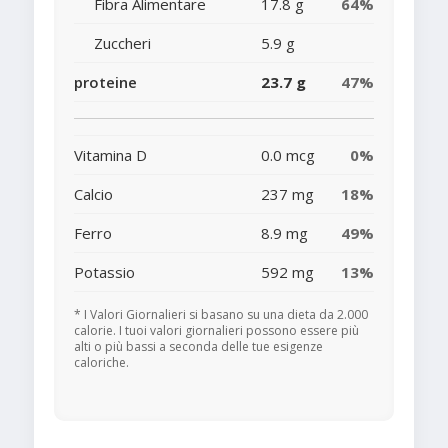
Fibra Alimentare
17.8 g
64%
Zuccheri
5.9 g
proteine
23.7 g
47%
Vitamina D
0.0 mcg
0%
Calcio
237 mg
18%
Ferro
8.9 mg
49%
Potassio
592 mg
13%
* I Valori Giornalieri si basano su una dieta da 2.000
calorie. I tuoi valori giornalieri possono essere più
alti o più bassi a seconda delle tue esigenze
caloriche.