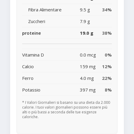
Fibra Alimentare
9.5 g
34%
Zuccheri
7.9 g
proteine
19.0 g
38%
Vitamina D
0.0 mcg
0%
Calcio
159 mg
12%
Ferro
4.0 mg
22%
Potassio
397 mg
8%
* I Valori Giornalieri si basano su una dieta da 2.000
calorie. I tuoi valori giornalieri possono essere più
alti o più bassi a seconda delle tue esigenze
caloriche.