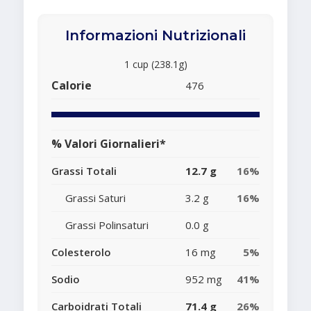
Informazioni Nutrizionali
1 cup (238.1g)
Calorie
476
% Valori Giornalieri*
Grassi Totali
12.7 g
16%
Grassi Saturi
3.2 g
16%
Grassi Polinsaturi
0.0 g
Colesterolo
16 mg
5%
Sodio
952 mg
41%
Carboidrati Totali
71.4 g
26%