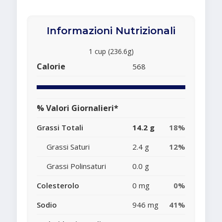
Informazioni Nutrizionali
1 cup (236.6g)
Calorie
568
% Valori Giornalieri*
Grassi Totali
14.2 g
18%
Grassi Saturi
2.4 g
12%
Grassi Polinsaturi
0.0 g
Colesterolo
0 mg
0%
Sodio
946 mg
41%