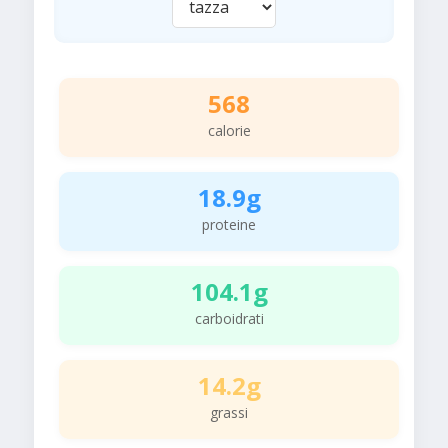
568
calorie
18.9g
proteine
104.1g
carboidrati
14.2g
grassi