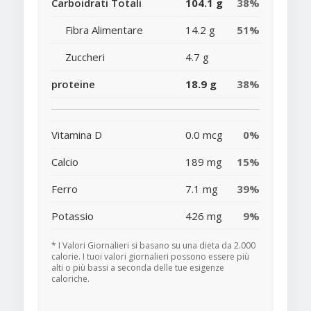
Carboidrati Totali
104.1 g
38%
Fibra Alimentare
14.2 g
51%
Zuccheri
4.7 g
proteine
18.9 g
38%
Vitamina D
0.0 mcg
0%
Calcio
189 mg
15%
Ferro
7.1 mg
39%
Potassio
426 mg
9%
* I Valori Giornalieri si basano su una dieta da 2.000
calorie. I tuoi valori giornalieri possono essere più
alti o più bassi a seconda delle tue esigenze
caloriche.