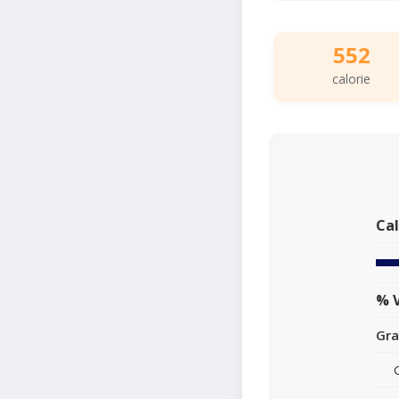
552
calorie
Cal
% V
Gra