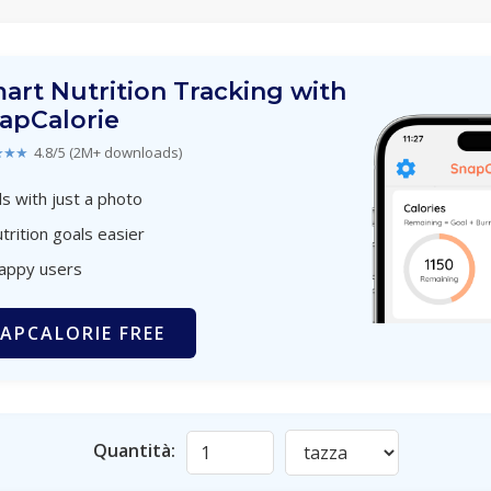
art Nutrition Tracking with
apCalorie
★★★
4.8/5 (2M+ downloads)
s with just a photo
trition goals easier
happy users
APCALORIE FREE
Quantità: