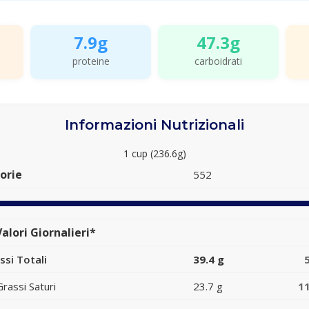
7.9g
47.3g
proteine
carboidrati
Informazioni Nutrizionali
1 cup (236.6g)
orie
552
alori Giornalieri*
ssi Totali
39.4 g
Grassi Saturi
23.7 g
1