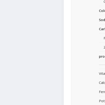
Col
Sod
Car
pro
Vit
Calc
Fer
Pot