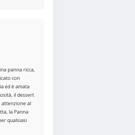
ina panna ricca,
ficato con
lia ed è amata
sità, il dessert
 attenzione al
utta, la Panna
per qualsiasi