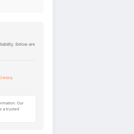
iability. Below are
Dietary
ormation. Our
s a trusted