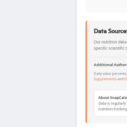
Data Sources
Our nutrition data
specific scientifi
Additional Authori
Daily value percent
Supplements
and
D
About SnapCalo
data is regularl
nutrition trackin