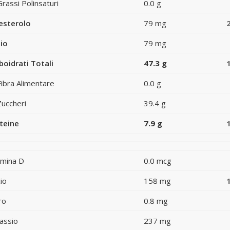
Grassi Polinsaturi
0.0 g
esterolo
79 mg
io
79 mg
boidrati Totali
47.3 g
Fibra Alimentare
0.0 g
Zuccheri
39.4 g
teine
7.9 g
amina D
0.0 mcg
io
158 mg
ro
0.8 mg
assio
237 mg