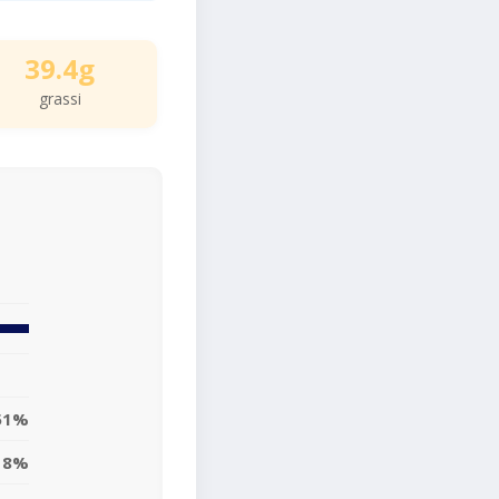
39.4g
grassi
51%
18%