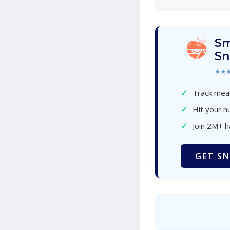
Sm
Sn
★★
✓
Track meal
✓
Hit your nu
✓
Join 2M+ 
GET SN