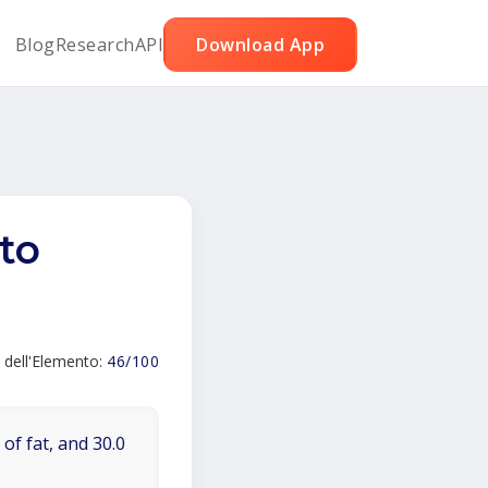
Blog
Research
API
Download App
to
 dell'Elemento:
46/100
of fat, and 30.0