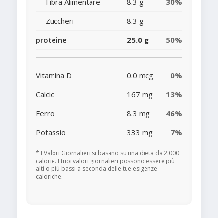
Fibra Alimentare
8.3 g
30%
Zuccheri
8.3 g
proteine
25.0 g
50%
Vitamina D
0.0 mcg
0%
Calcio
167 mg
13%
Ferro
8.3 mg
46%
Potassio
333 mg
7%
* I Valori Giornalieri si basano su una dieta da 2.000
calorie. I tuoi valori giornalieri possono essere più
alti o più bassi a seconda delle tue esigenze
caloriche.