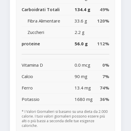
Carboidrati Totali
134.4 g
49%
Fibra Alimentare
33.6 g
120%
Zuccheri
2.2 g
proteine
56.0 g
112%
Vitamina D
0.0 mcg
0%
Calcio
90 mg
7%
Ferro
13.4 mg
74%
Potassio
1680 mg
36%
* I Valori Giornalieri si basano su una dieta da 2.000
calorie. I tuoi valori giornalieri possono essere più
alti o più bassi a seconda delle tue esigenze
caloriche.