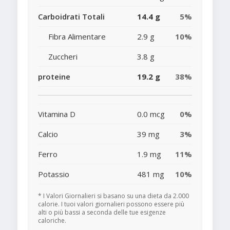
Carboidrati Totali
14.4 g
5%
Fibra Alimentare
2.9 g
10%
Zuccheri
3.8 g
proteine
19.2 g
38%
Vitamina D
0.0 mcg
0%
Calcio
39 mg
3%
Ferro
1.9 mg
11%
Potassio
481 mg
10%
* I Valori Giornalieri si basano su una dieta da 2.000
calorie. I tuoi valori giornalieri possono essere più
alti o più bassi a seconda delle tue esigenze
caloriche.