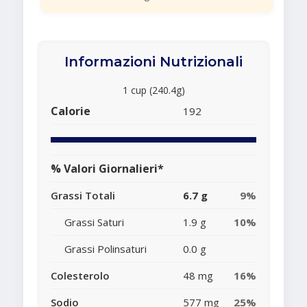
Informazioni Nutrizionali
1 cup (240.4g)
Calorie
192
% Valori Giornalieri*
Grassi Totali
6.7 g
9%
Grassi Saturi
1.9 g
10%
Grassi Polinsaturi
0.0 g
Colesterolo
48 mg
16%
Sodio
577 mg
25%