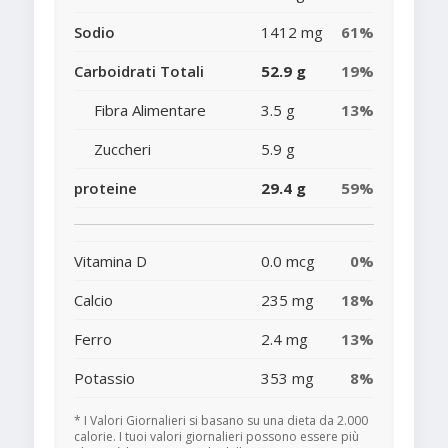
Sodio
1412 mg
61%
Carboidrati Totali
52.9 g
19%
Fibra Alimentare
3.5 g
13%
Zuccheri
5.9 g
proteine
29.4 g
59%
Vitamina D
0.0 mcg
0%
Calcio
235 mg
18%
Ferro
2.4 mg
13%
Potassio
353 mg
8%
* I Valori Giornalieri si basano su una dieta da 2.000
calorie. I tuoi valori giornalieri possono essere più