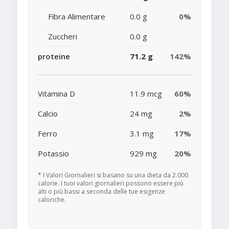
Fibra Alimentare
0.0 g
0%
Zuccheri
0.0 g
proteine
71.2 g
142%
Vitamina D
11.9 mcg
60%
Calcio
24 mg
2%
Ferro
3.1 mg
17%
Potassio
929 mg
20%
* I Valori Giornalieri si basano su una dieta da 2.000
calorie. I tuoi valori giornalieri possono essere più
alti o più bassi a seconda delle tue esigenze
caloriche.