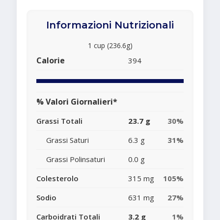
Informazioni Nutrizionali
1 cup (236.6g)
Calorie
394
% Valori Giornalieri*
Grassi Totali
23.7 g
30%
Grassi Saturi
6.3 g
31%
Grassi Polinsaturi
0.0 g
Colesterolo
315 mg
105%
Sodio
631 mg
27%
Carboidrati Totali
3.2 g
1%