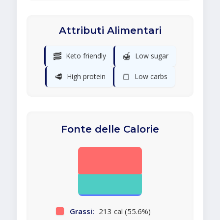
Attributi Alimentari
🥓
🍯
Keto friendly
Low sugar
🥩
🍞
High protein
Low carbs
Fonte delle Calorie
Grassi:
213 cal (55.6%)