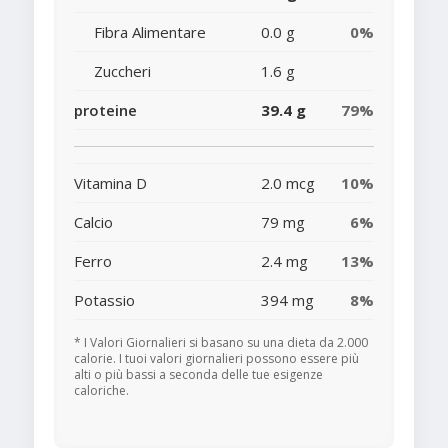
Fibra Alimentare
0.0 g
0%
Zuccheri
1.6 g
proteine
39.4 g
79%
Vitamina D
2.0 mcg
10%
Calcio
79 mg
6%
Ferro
2.4 mg
13%
Potassio
394 mg
8%
* I Valori Giornalieri si basano su una dieta da 2.000
calorie. I tuoi valori giornalieri possono essere più
alti o più bassi a seconda delle tue esigenze
caloriche.