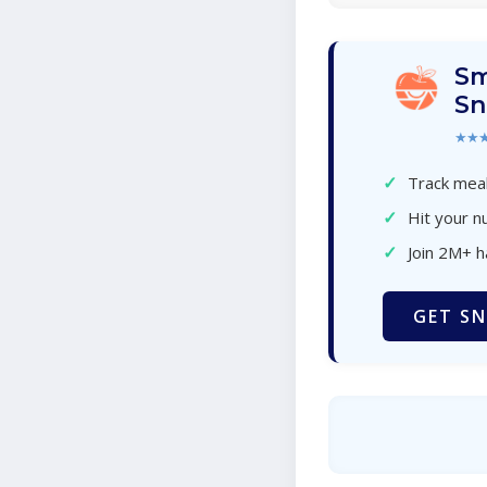
Sm
Sn
★★
✓
Track meal
✓
Hit your nu
✓
Join 2M+ 
GET SN