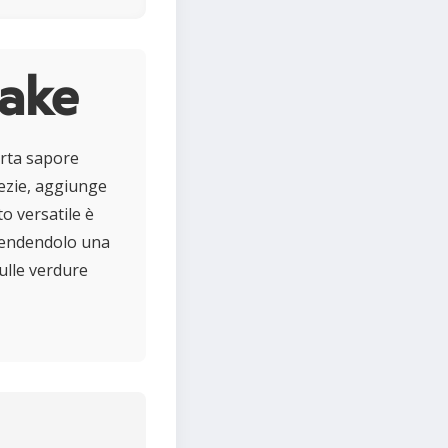
kake
orta sapore
pezie, aggiunge
o versatile è
, rendendolo una
sulle verdure