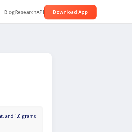
Blog
Research
API
Download App
at, and 1.0 grams