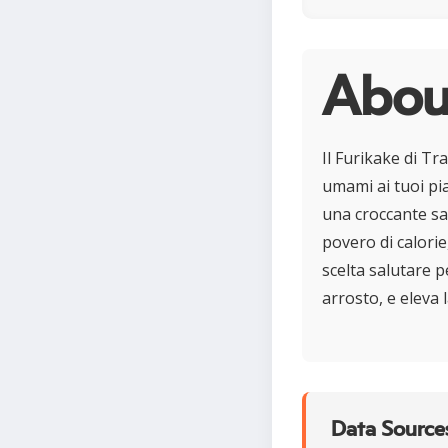
About
Il Furikake di T
umami ai tuoi pia
una croccante sa
povero di calorie,
scelta salutare p
arrosto, e eleva 
Data Sources