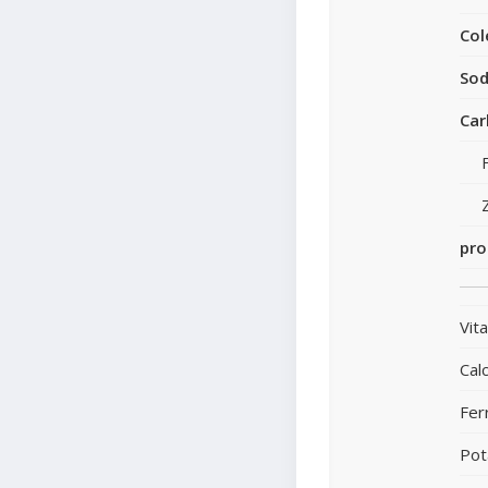
Col
Sod
Car
pro
Vit
Calc
Fer
Pot