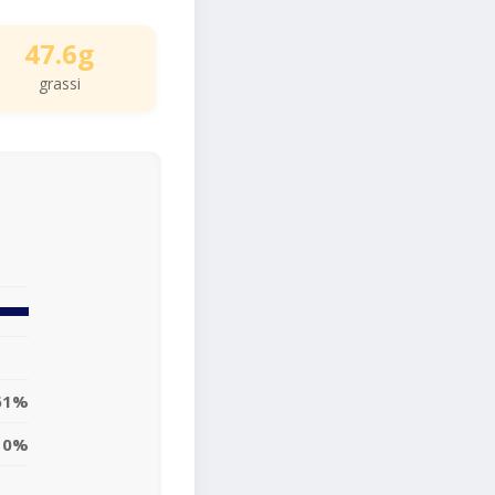
47.6g
grassi
61%
0%