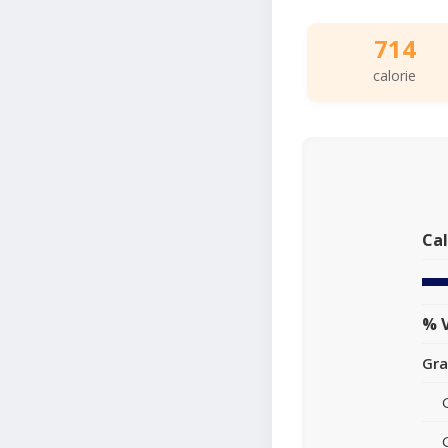
714
calorie
Cal
% V
Gra