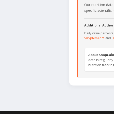
Our nutrition data
specific scientifi
Additional Authori
Daily value percent
Supplements
and
D
About SnapCalo
data is regularl
nutrition trackin