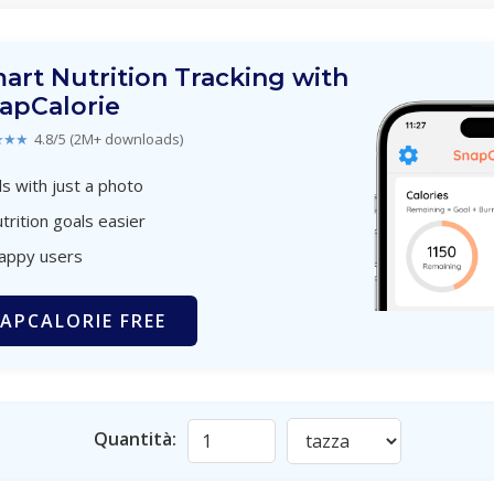
art Nutrition Tracking with
apCalorie
★★★
4.8/5 (2M+ downloads)
s with just a photo
trition goals easier
happy users
APCALORIE FREE
Quantità: