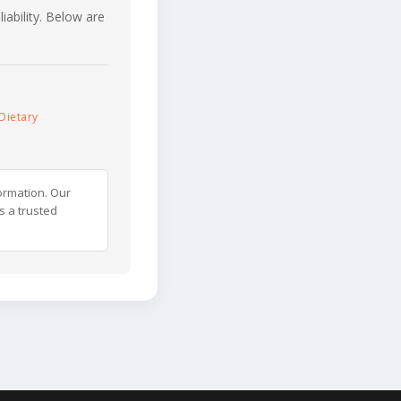
iability. Below are
Dietary
ormation. Our
s a trusted