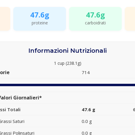
47.6g
47.6g
proteine
carboidrati
Informazioni Nutrizionali
1 cup (238.1g)
orie
714
alori Giornalieri*
ssi Totali
47.6 g
Grassi Saturi
0.0 g
Grassi Polinsaturi
0.0 g