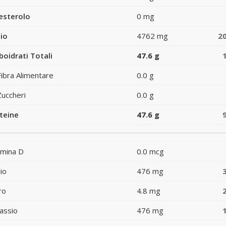
esterolo
0 mg
io
4762 mg
2
boidrati Totali
47.6 g
Fibra Alimentare
0.0 g
Zuccheri
0.0 g
teine
47.6 g
amina D
0.0 mcg
io
476 mg
ro
4.8 mg
assio
476 mg