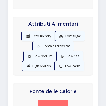
Attributi Alimentari
🥓
🍯
Keto friendly
Low sugar
⚠️
Contains trans fat
🧂
🧂
Low sodium
Low salt
🥩
🍞
High protein
Low carbs
Fonte delle Calorie