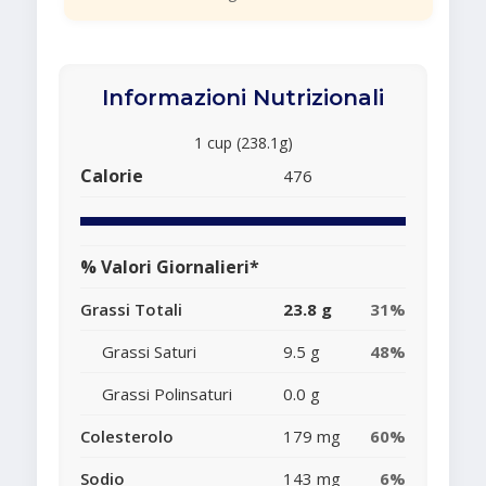
Informazioni Nutrizionali
1 cup (238.1g)
Calorie
476
% Valori Giornalieri*
Grassi Totali
23.8 g
31%
Grassi Saturi
9.5 g
48%
Grassi Polinsaturi
0.0 g
Colesterolo
179 mg
60%
Sodio
143 mg
6%