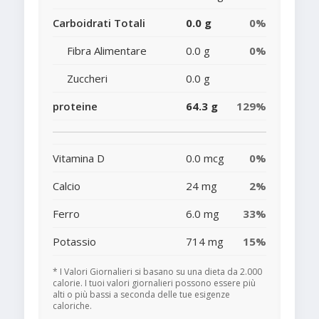
Carboidrati Totali
0.0 g
0%
Fibra Alimentare
0.0 g
0%
Zuccheri
0.0 g
proteine
64.3 g
129%
Vitamina D
0.0 mcg
0%
Calcio
24 mg
2%
Ferro
6.0 mg
33%
Potassio
714 mg
15%
* I Valori Giornalieri si basano su una dieta da 2.000
calorie. I tuoi valori giornalieri possono essere più
alti o più bassi a seconda delle tue esigenze
caloriche.