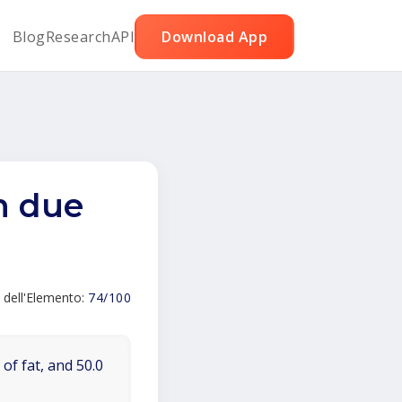
Blog
Research
API
Download App
n due
 dell'Elemento:
74/100
of fat, and 50.0