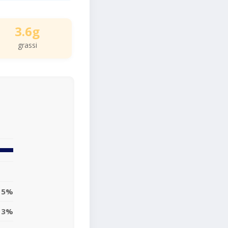
3.6g
grassi
5%
3%