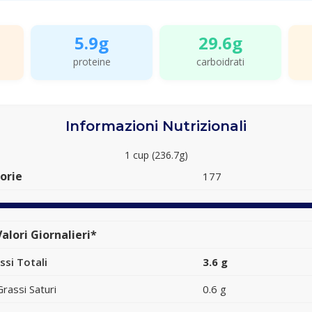
5.9g
29.6g
proteine
carboidrati
Informazioni Nutrizionali
1 cup (236.7g)
orie
177
alori Giornalieri*
ssi Totali
3.6 g
Grassi Saturi
0.6 g