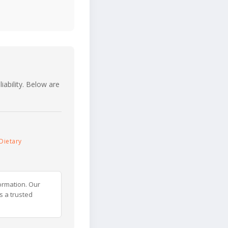
iability. Below are
Dietary
ormation. Our
s a trusted