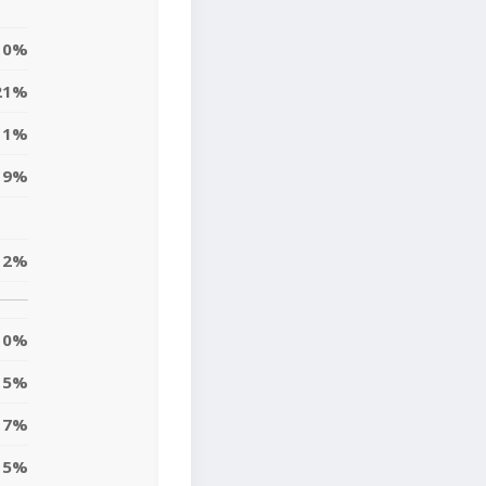
0%
21%
11%
9%
12%
0%
5%
7%
5%