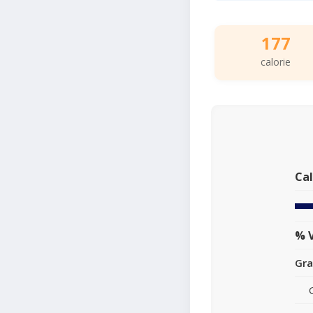
177
calorie
Cal
% V
Gra