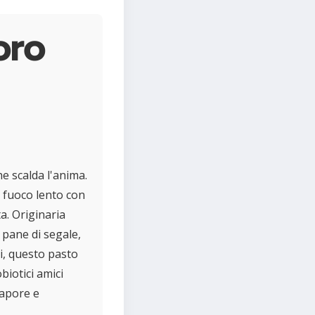
oro
e scalda l'anima.
a fuoco lento con
a. Originaria
 pane di segale,
i, questo pasto
biotici amici
sapore e