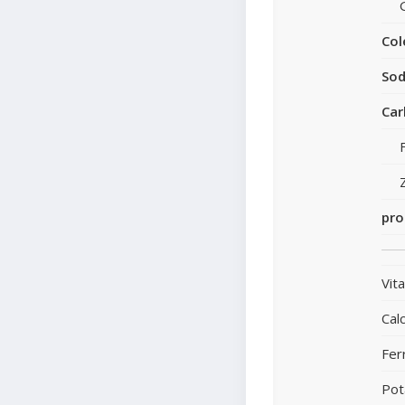
Col
Sod
Car
pro
Vit
Calc
Fer
Pot