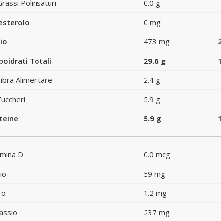
Grassi Polinsaturi
0.0 g
esterolo
0 mg
io
473 mg
boidrati Totali
29.6 g
Fibra Alimentare
2.4 g
Zuccheri
5.9 g
teine
5.9 g
amina D
0.0 mcg
io
59 mg
ro
1.2 mg
assio
237 mg