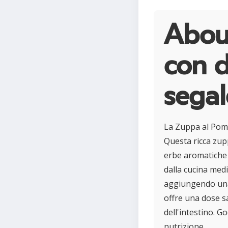
Abou
con d
segal
La Zuppa al Pomo
Questa ricca zupp
erbe aromatiche 
dalla cucina medi
aggiungendo una 
offre una dose sa
dell'intestino. G
nutrizione.