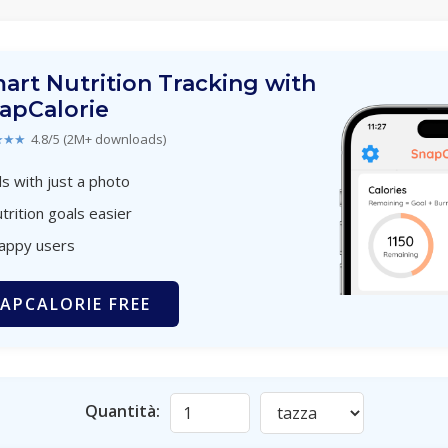
art Nutrition Tracking with
apCalorie
★★★
4.8/5 (2M+ downloads)
s with just a photo
trition goals easier
happy users
APCALORIE FREE
Quantità: