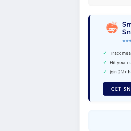
Sm
Sn
★★
✓
Track meal
✓
Hit your nu
✓
Join 2M+ 
GET SN