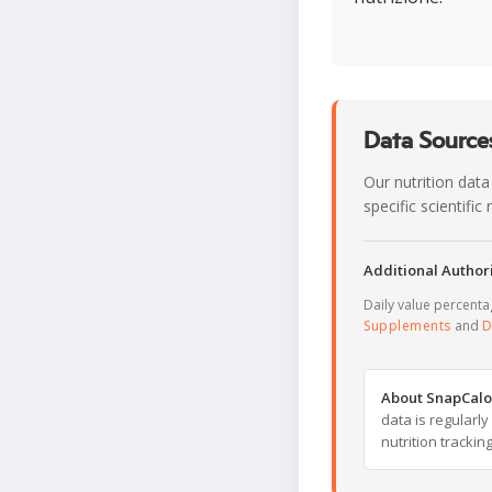
Data Sources
Our nutrition data
specific scientifi
Additional Authori
Daily value percent
Supplements
and
D
About SnapCalo
data is regularl
nutrition trackin