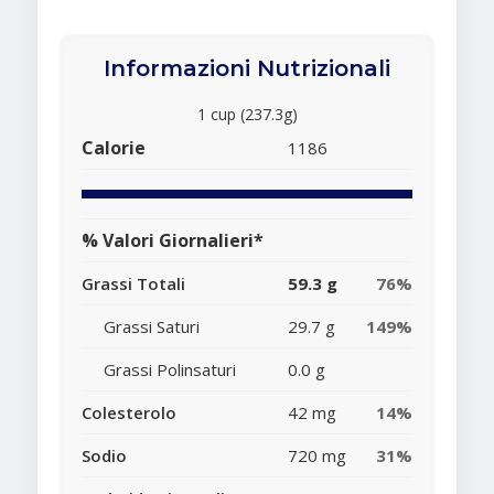
Informazioni Nutrizionali
1 cup (237.3g)
Calorie
1186
% Valori Giornalieri*
Grassi Totali
59.3 g
76%
Grassi Saturi
29.7 g
149%
Grassi Polinsaturi
0.0 g
Colesterolo
42 mg
14%
Sodio
720 mg
31%