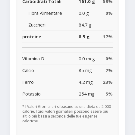
Carboidrati Totali
161.0 g
59%
Fibra Alimentare
0.0 g
0%
Zuccheri
84.7 g
proteine
8.5 g
17%
Vitamina D
0.0 mcg
0%
Calcio
85 mg
7%
Ferro
4.2 mg
23%
Potassio
254 mg
5%
* I Valori Giornalieri si basano su una dieta da 2.000
calorie. I tuoi valori giornalieri possono essere più
alti o più bassi a seconda delle tue esigenze
caloriche.