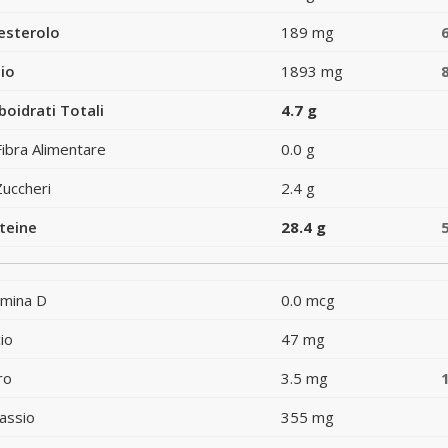
esterolo
189 mg
io
1893 mg
boidrati Totali
4.7 g
Fibra Alimentare
0.0 g
Zuccheri
2.4 g
teine
28.4 g
amina D
0.0 mcg
io
47 mg
ro
3.5 mg
assio
355 mg