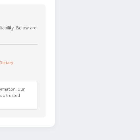
iability. Below are
Dietary
ormation. Our
s a trusted