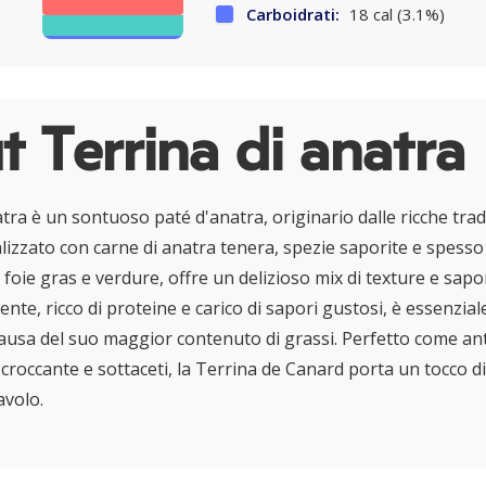
Carboidrati:
18 cal (3.1%)
 Terrina di anatra
tra è un sontuoso paté d'anatra, originario dalle ricche tradi
alizzato con carne di anatra tenera, spezie saporite e spess
foie gras e verdure, offre un delizioso mix di texture e sapo
nte, ricco di proteine e carico di sapori gustosi, è essenzia
usa del suo maggior contenuto di grassi. Perfetto come an
croccante e sottaceti, la Terrina de Canard porta un tocco d
avolo.