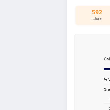
592
calorie
Cal
% V
Gra