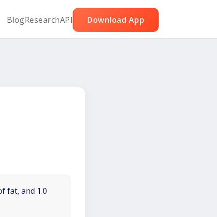
Blog
Research
API
Download App
f fat, and 1.0