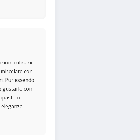
zioni culinarie
o miscelato con
ri. Pur essendo
le gustarlo con
tipasto o
i eleganza