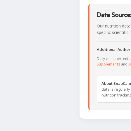
Data Sources
Our nutrition data
specific scientifi
Additional Authori
Daily value percent
Supplements
and
D
About SnapCalo
data is regularl
nutrition trackin