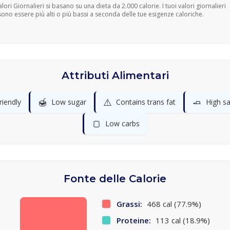
Valori Giornalieri si basano su una dieta da 2.000 calorie. I tuoi valori giornalieri
ono essere più alti o più bassi a seconda delle tue esigenze caloriche.
Attributi Alimentari
🍯
⚠️
🧈
riendly
Low sugar
Contains trans fat
High sa
🍞
Low carbs
Fonte delle Calorie
Grassi:
468 cal (77.9%)
Proteine:
113 cal (18.9%)