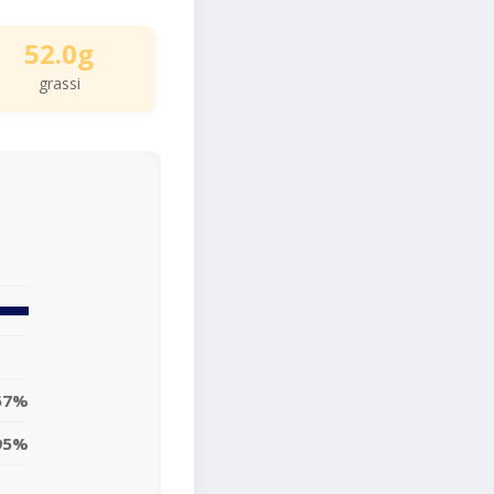
52.0g
grassi
67%
95%