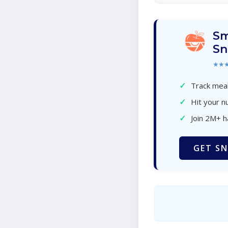
Sm
Sn
★★
✓
Track meal
✓
Hit your nu
✓
Join 2M+ 
GET SN