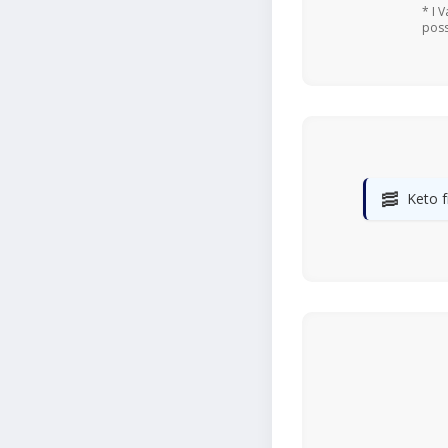
* I 
poss
🥓
Keto f