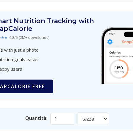
art Nutrition Tracking with
apCalorie
★★★
4.8/5 (2M+ downloads)
s with just a photo
trition goals easier
happy users
APCALORIE FREE
Quantità: