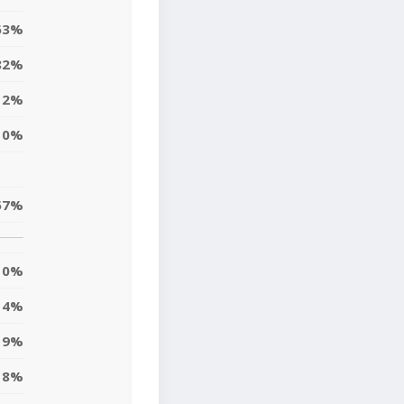
63%
82%
2%
0%
57%
0%
4%
19%
8%