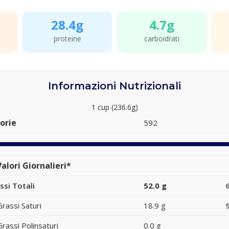
28.4g
4.7g
proteine
carboidrati
Informazioni Nutrizionali
1 cup (236.6g)
orie
592
alori Giornalieri*
ssi Totali
52.0 g
Grassi Saturi
18.9 g
Grassi Polinsaturi
0.0 g