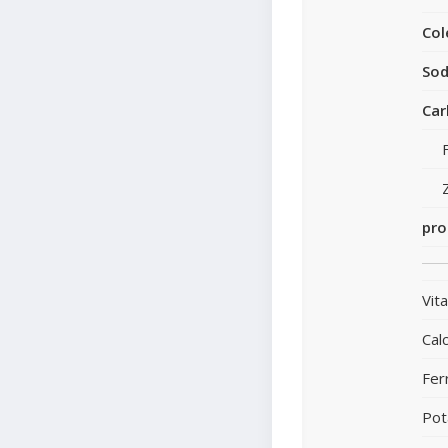
Col
Sod
Car
pro
Vit
Calc
Fer
Pot