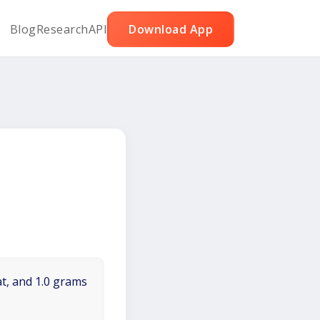
Blog
Research
API
Download App
at, and 1.0 grams