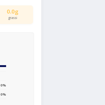
0.0g
grassi
0%
0%