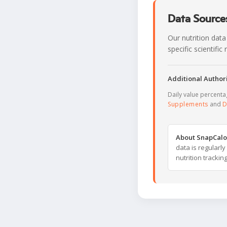
Data Sources
Our nutrition data
specific scientifi
Additional Authori
Daily value percent
Supplements
and
D
About SnapCalo
data is regularl
nutrition trackin