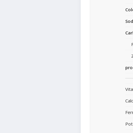
Col
Sod
Car
pro
Vit
Calc
Fer
Pot