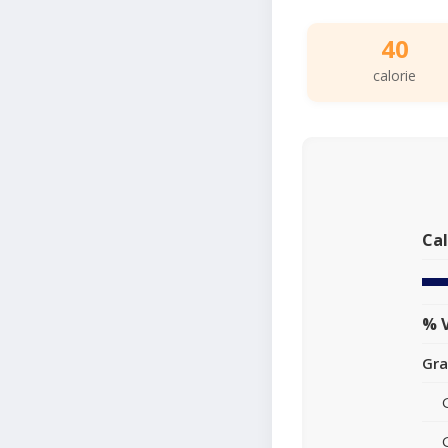
40
calorie
Cal
% V
Gra