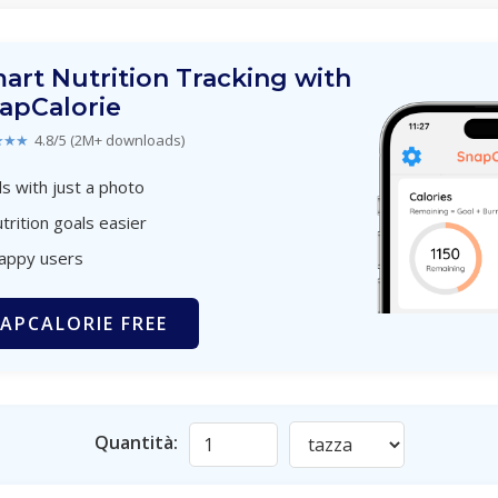
art Nutrition Tracking with
apCalorie
★★★
4.8/5 (2M+ downloads)
s with just a photo
trition goals easier
happy users
APCALORIE FREE
Quantità: