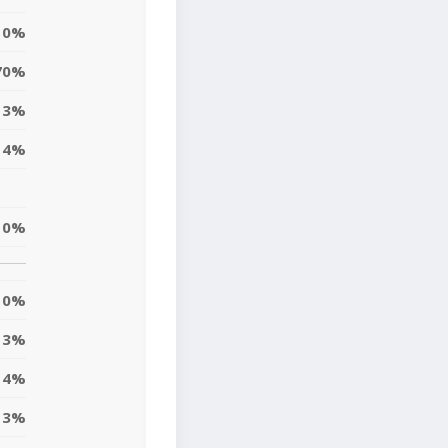
0%
70%
3%
14%
0%
0%
3%
4%
3%