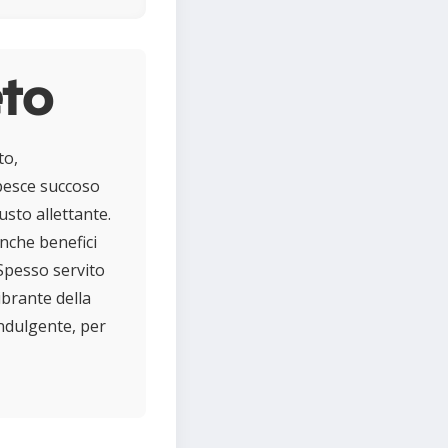
eto
to,
 pesce succoso
usto allettante.
anche benefici
Spesso servito
ibrante della
ndulgente, per