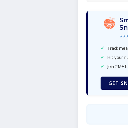
Sm
Sn
★★
✓
Track meal
✓
Hit your nu
✓
Join 2M+ 
GET SN