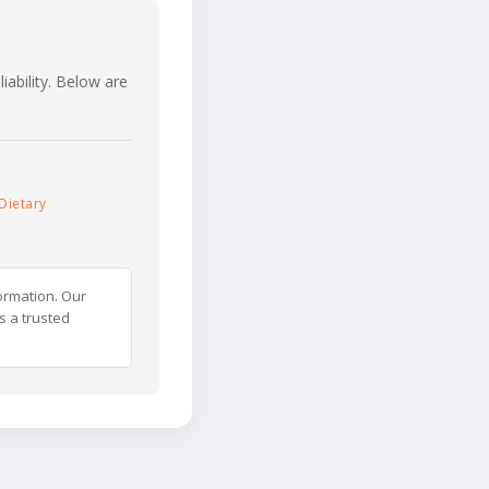
iability. Below are
Dietary
ormation. Our
s a trusted