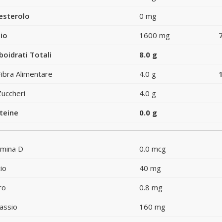
esterolo
0 mg
io
1600 mg
boidrati Totali
8.0 g
Fibra Alimentare
4.0 g
Zuccheri
4.0 g
teine
0.0 g
amina D
0.0 mcg
io
40 mg
ro
0.8 mg
assio
160 mg