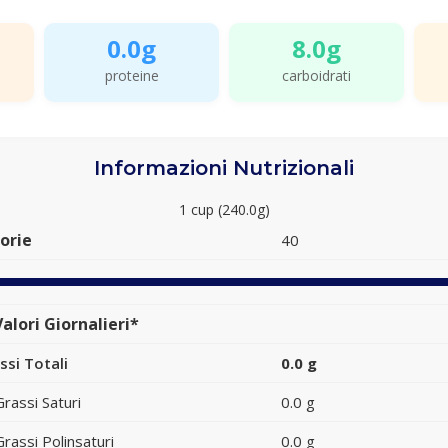
0.0g
8.0g
proteine
carboidrati
Informazioni Nutrizionali
1 cup (240.0g)
orie
40
alori Giornalieri*
ssi Totali
0.0 g
Grassi Saturi
0.0 g
Grassi Polinsaturi
0.0 g