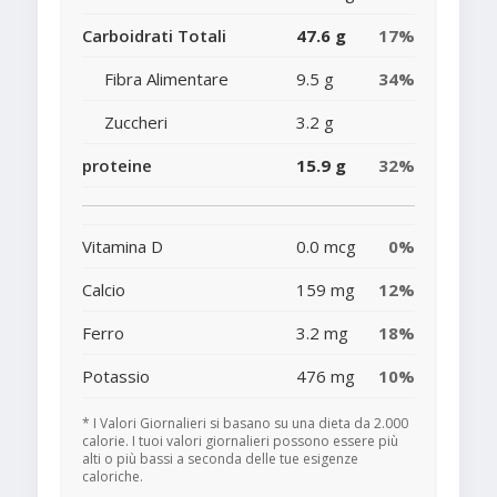
Carboidrati Totali
47.6 g
17%
Fibra Alimentare
9.5 g
34%
Zuccheri
3.2 g
proteine
15.9 g
32%
Vitamina D
0.0 mcg
0%
Calcio
159 mg
12%
Ferro
3.2 mg
18%
Potassio
476 mg
10%
* I Valori Giornalieri si basano su una dieta da 2.000
calorie. I tuoi valori giornalieri possono essere più
alti o più bassi a seconda delle tue esigenze
caloriche.