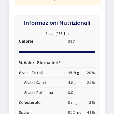
Informazioni Nutrizionali
1 cup (238.1g)
Calorie
397
% Valori Giornalieri*
Grassi Totali
15.9 g
20%
Grassi Saturi
4.8 g
24%
Grassi Polinsaturi
0.0 g
Colesterolo
8 mg
3%
Sodio
952 mg
41%