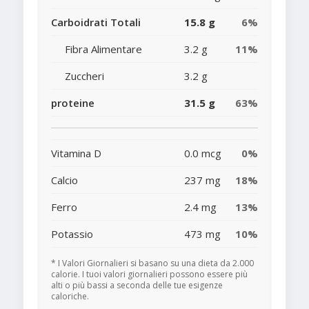
Carboidrati Totali
15.8 g
6%
Fibra Alimentare
3.2 g
11%
Zuccheri
3.2 g
proteine
31.5 g
63%
Vitamina D
0.0 mcg
0%
Calcio
237 mg
18%
Ferro
2.4 mg
13%
Potassio
473 mg
10%
* I Valori Giornalieri si basano su una dieta da 2.000
calorie. I tuoi valori giornalieri possono essere più
alti o più bassi a seconda delle tue esigenze
caloriche.