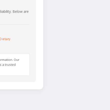
iability. Below are
Dietary
ormation. Our
s a trusted