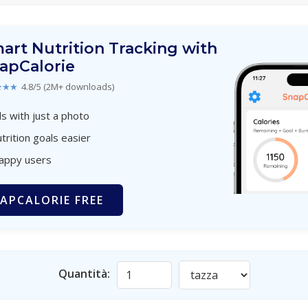
art Nutrition Tracking with
apCalorie
★★★
4.8/5 (2M+ downloads)
s with just a photo
trition goals easier
happy users
APCALORIE FREE
Quantità: