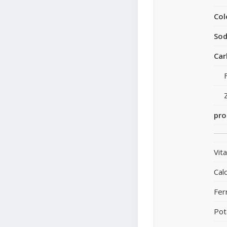
Col
Sod
Car
pro
Vit
Calc
Fer
Pot