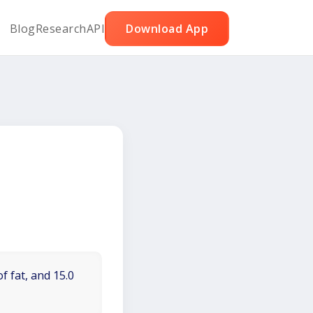
Blog
Research
API
Download App
f fat, and 15.0