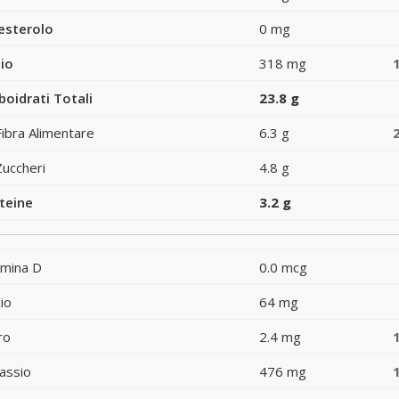
esterolo
0 mg
io
318 mg
boidrati Totali
23.8 g
Fibra Alimentare
6.3 g
Zuccheri
4.8 g
teine
3.2 g
amina D
0.0 mcg
io
64 mg
ro
2.4 mg
assio
476 mg