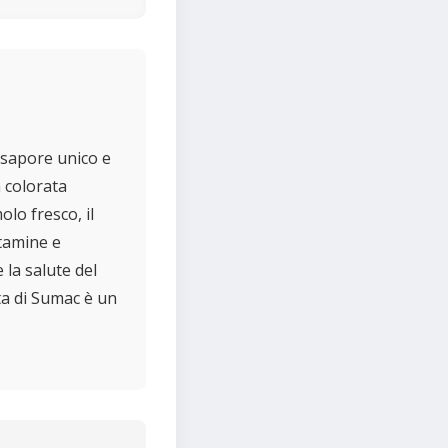
l sapore unico e
 colorata
lo fresco, il
itamine e
 la salute del
ta di Sumac è un