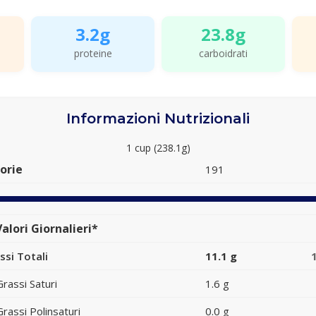
3.2g
23.8g
proteine
carboidrati
Informazioni Nutrizionali
1 cup (238.1g)
orie
191
alori Giornalieri*
ssi Totali
11.1 g
Grassi Saturi
1.6 g
Grassi Polinsaturi
0.0 g