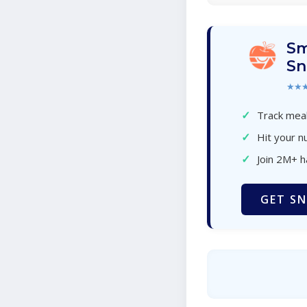
Sm
Sn
★★
✓
Track meal
✓
Hit your nu
✓
Join 2M+ 
GET SN