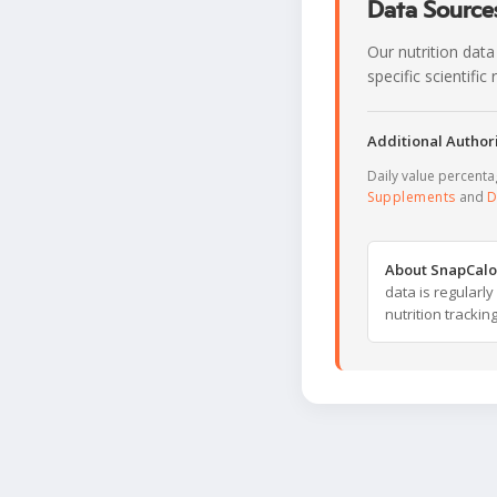
Data Sources
Our nutrition data
specific scientifi
Additional Authori
Daily value percent
Supplements
and
D
About SnapCalo
data is regularl
nutrition trackin