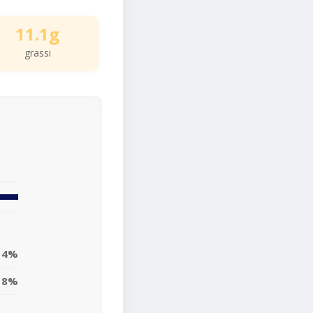
11.1g
grassi
14%
8%