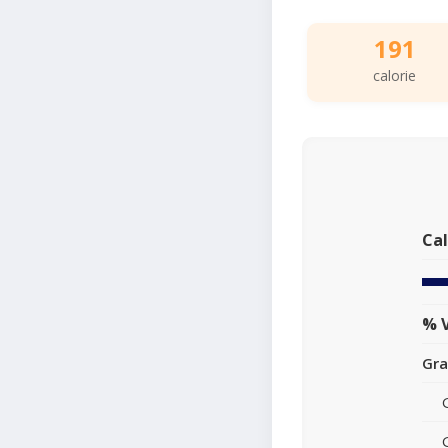
191
calorie
Cal
% V
Gra