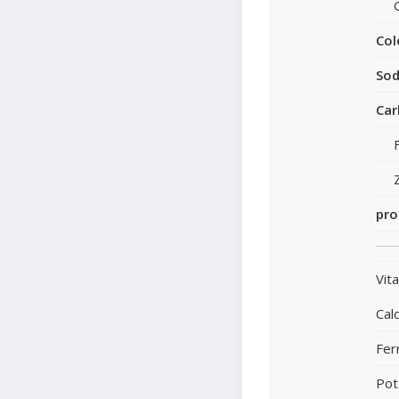
Col
Sod
Car
pro
Vit
Calc
Fer
Pot