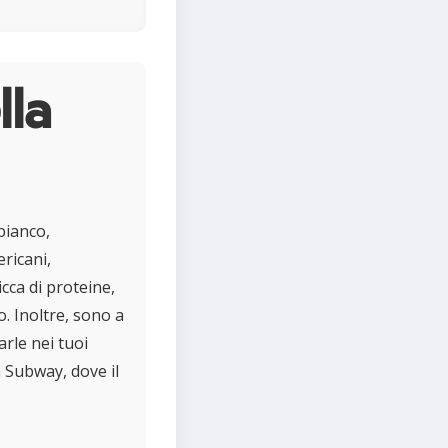
lla
bianco,
ericani,
cca di proteine,
. Inoltre, sono a
rle nei tuoi
la Subway, dove il