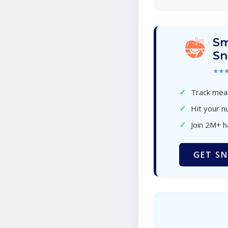
Sm
Sn
★★
✓
Track meal
✓
Hit your nu
✓
Join 2M+ 
GET SN