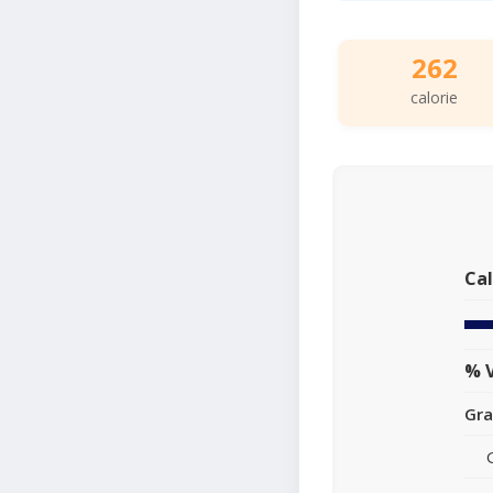
262
calorie
Cal
% V
Gra