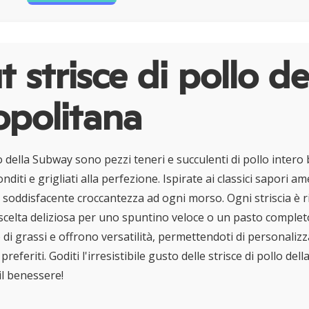
 strisce di pollo de
opolitana
lo della Subway sono pezzi teneri e succulenti di pollo intero 
diti e grigliati alla perfezione. Ispirate ai classici sapori am
oddisfacente croccantezza ad ogni morso. Ogni striscia è ri
celta deliziosa per uno spuntino veloce o un pasto completo
i grassi e offrono versatilità, permettendoti di personalizza
preferiti. Goditi l'irresistibile gusto delle strisce di pollo del
il benessere!