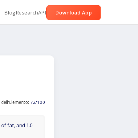
Blog
Research
API
Download App
 dell'Elemento:
72/100
of fat, and 1.0