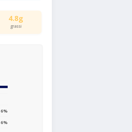
4.8g
grassi
6%
6%