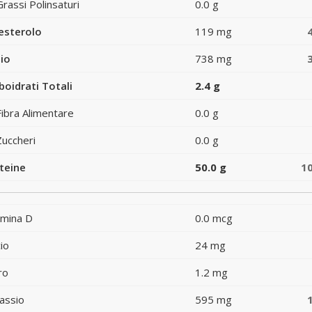
Grassi Polinsaturi
0.0 g
esterolo
119 mg
io
738 mg
boidrati Totali
2.4 g
Fibra Alimentare
0.0 g
Zuccheri
0.0 g
teine
50.0 g
1
amina D
0.0 mcg
io
24 mg
ro
1.2 mg
assio
595 mg