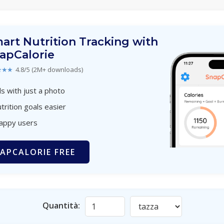
art Nutrition Tracking with
apCalorie
★★★
4.8/5 (2M+ downloads)
s with just a photo
trition goals easier
happy users
APCALORIE FREE
Quantità: