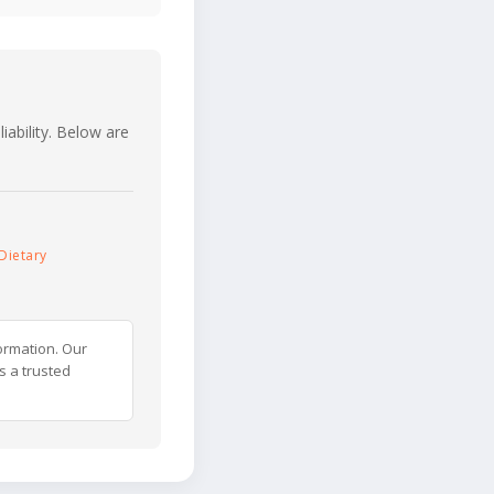
iability. Below are
Dietary
ormation. Our
s a trusted