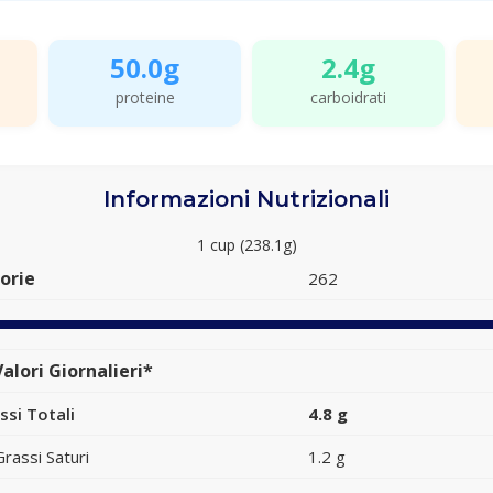
50.0g
2.4g
proteine
carboidrati
Informazioni Nutrizionali
1 cup (238.1g)
orie
262
alori Giornalieri*
ssi Totali
4.8 g
Grassi Saturi
1.2 g