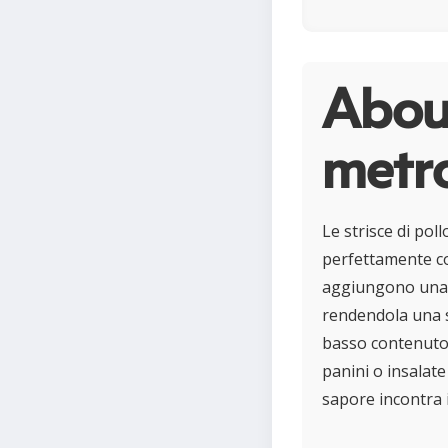
About
metr
Le strisce di pol
perfettamente con
aggiungono una s
rendendola una s
basso contenuto d
panini o insalate 
sapore incontra 