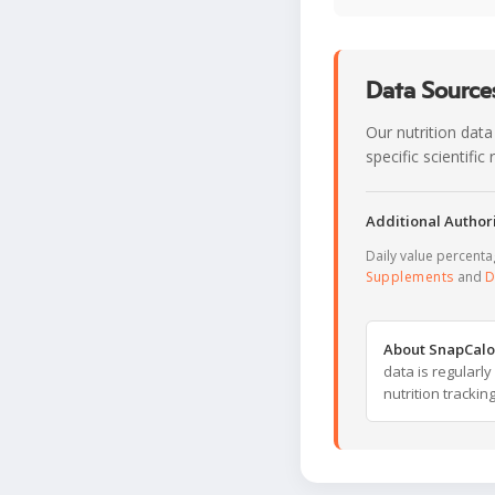
Data Sources
Our nutrition data
specific scientifi
Additional Authori
Daily value percent
Supplements
and
D
About SnapCalo
data is regularl
nutrition trackin