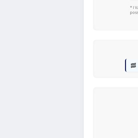
* I 
poss
🥓