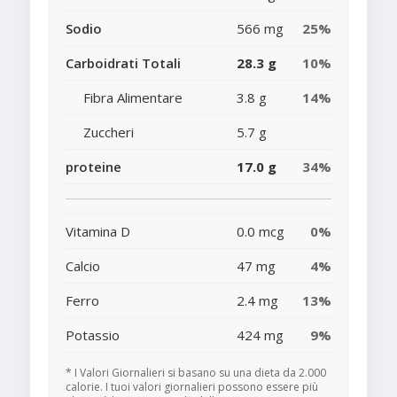
Sodio
566 mg
25%
Carboidrati Totali
28.3 g
10%
Fibra Alimentare
3.8 g
14%
Zuccheri
5.7 g
proteine
17.0 g
34%
Vitamina D
0.0 mcg
0%
Calcio
47 mg
4%
Ferro
2.4 mg
13%
Potassio
424 mg
9%
* I Valori Giornalieri si basano su una dieta da 2.000
calorie. I tuoi valori giornalieri possono essere più