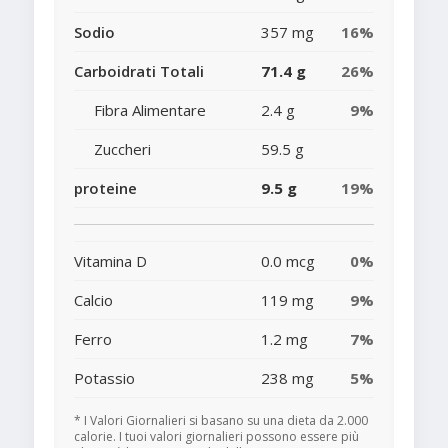
Sodio
357 mg
16%
Carboidrati Totali
71.4 g
26%
Fibra Alimentare
2.4 g
9%
Zuccheri
59.5 g
proteine
9.5 g
19%
Vitamina D
0.0 mcg
0%
Calcio
119 mg
9%
Ferro
1.2 mg
7%
Potassio
238 mg
5%
* I Valori Giornalieri si basano su una dieta da 2.000
calorie. I tuoi valori giornalieri possono essere più