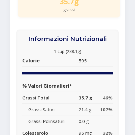
35.7g
grassi
Informazioni Nutrizionali
1 cup (238.1g)
Calorie
595
% Valori Giornalieri*
Grassi Totali
35.7 g
46%
Grassi Saturi
21.4 g
107%
Grassi Polinsaturi
0.0 g
Colesterolo
95 mg
32%