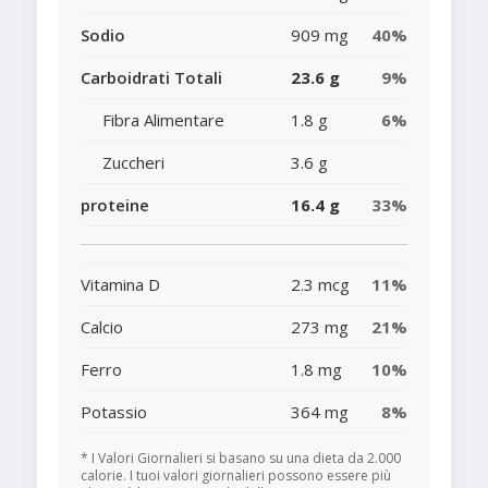
Sodio
909 mg
40%
Carboidrati Totali
23.6 g
9%
Fibra Alimentare
1.8 g
6%
Zuccheri
3.6 g
proteine
16.4 g
33%
Vitamina D
2.3 mcg
11%
Calcio
273 mg
21%
Ferro
1.8 mg
10%
Potassio
364 mg
8%
* I Valori Giornalieri si basano su una dieta da 2.000
calorie. I tuoi valori giornalieri possono essere più