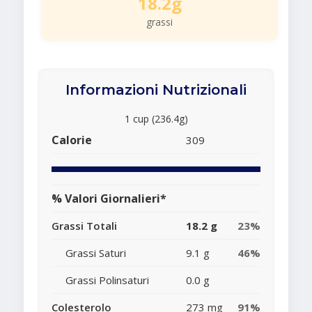
18.2g
grassi
Informazioni Nutrizionali
1 cup (236.4g)
Calorie
309
% Valori Giornalieri*
Grassi Totali
18.2 g
23%
Grassi Saturi
9.1 g
46%
Grassi Polinsaturi
0.0 g
Colesterolo
273 mg
91%