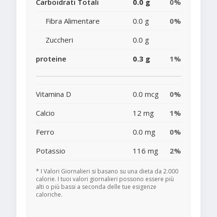
Carboidrati Totali
0.0 g
0%
Fibra Alimentare
0.0 g
0%
Zuccheri
0.0 g
proteine
0.3 g
1%
Vitamina D
0.0 mcg
0%
Calcio
12 mg
1%
Ferro
0.0 mg
0%
Potassio
116 mg
2%
* I Valori Giornalieri si basano su una dieta da 2.000
calorie. I tuoi valori giornalieri possono essere più
alti o più bassi a seconda delle tue esigenze
caloriche.