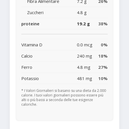
Fibra Alimentare
7.2 g
26%
Zuccheri
4.8 g
proteine
19.2 g
38%
Vitamina D
0.0 mcg
0%
Calcio
240 mg
18%
Ferro
4.8 mg
27%
Potassio
481 mg
10%
* I Valori Giornalieri si basano su una dieta da 2.000
calorie. I tuoi valori giornalieri possono essere più
alti o più bassi a seconda delle tue esigenze
caloriche.