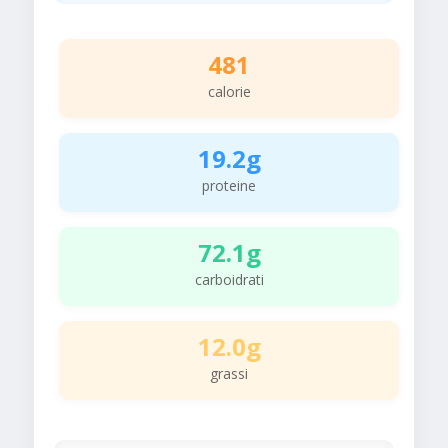
481
calorie
19.2g
proteine
72.1g
carboidrati
12.0g
grassi