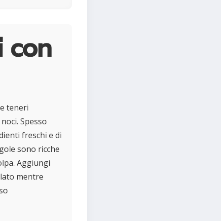
i con
e teneri
 noci. Spesso
ienti freschi e di
agole sono ricche
olpa. Aggiungi
palato mentre
rso