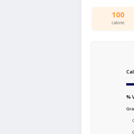
100
calorie
Cal
% V
Gra