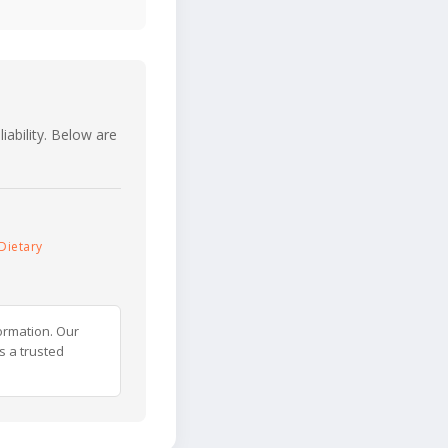
iability. Below are
Dietary
ormation. Our
s a trusted