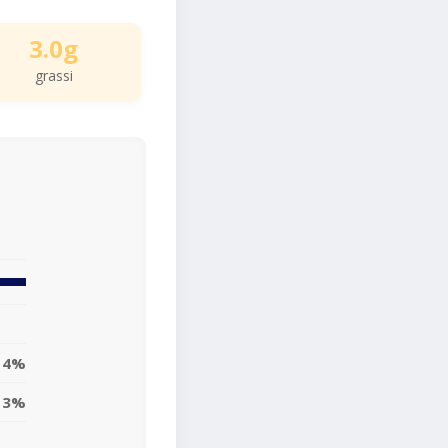
3.0g
grassi
4%
3%