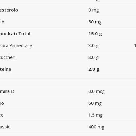
esterolo
0 mg
io
50 mg
boidrati Totali
15.0 g
Fibra Alimentare
3.0 g
Zuccheri
8.0 g
teine
2.0 g
amina D
0.0 mcg
io
60 mg
ro
1.5 mg
assio
400 mg