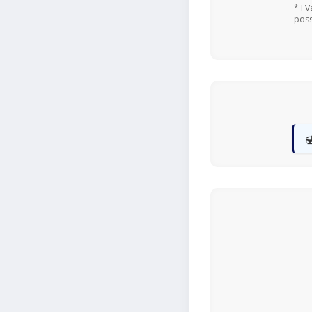
* I 
poss
