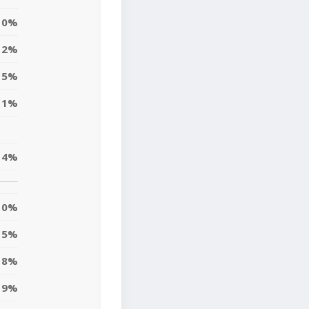
0%
2%
5%
11%
4%
0%
5%
8%
9%