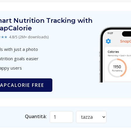
art Nutrition Tracking with
apCalorie
★★★
4.8/5 (2M+ downloads)
s with just a photo
trition goals easier
happy users
APCALORIE FREE
Quantità: