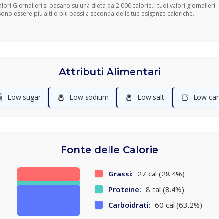
Valori Giornalieri si basano su una dieta da 2.000 calorie. I tuoi valori giornalieri
ono essere più alti o più bassi a seconda delle tue esigenze caloriche.
Attributi Alimentari

🧂
🧂
🍞
Low sugar
Low sodium
Low salt
Low car
Fonte delle Calorie
Grassi:
27 cal (28.4%)
Proteine:
8 cal (8.4%)
Carboidrati:
60 cal (63.2%)