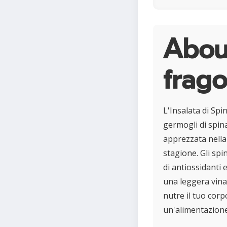
About
frago
L'Insalata di Spi
germogli di spina
apprezzata nella 
stagione. Gli spi
di antiossidanti
una leggera vinai
nutre il tuo cor
un'alimentazione 