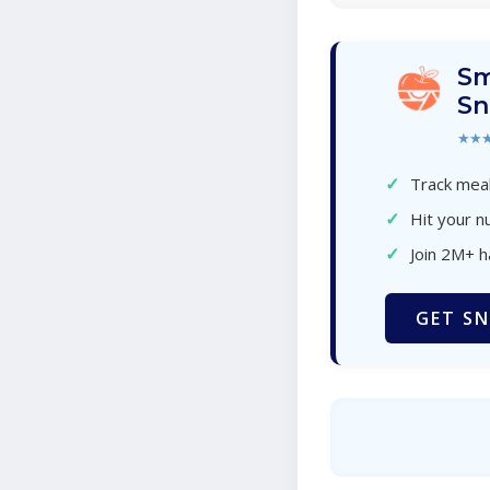
Sm
Sn
★★
✓
Track meal
✓
Hit your nu
✓
Join 2M+ 
GET SN