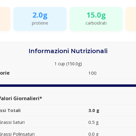
2.0g
15.0g
proteine
carboidrati
Informazioni Nutrizionali
1 cup (150.0g)
orie
100
alori Giornalieri*
ssi Totali
3.0 g
Grassi Saturi
0.5 g
Grassi Polinsaturi
0.0 g