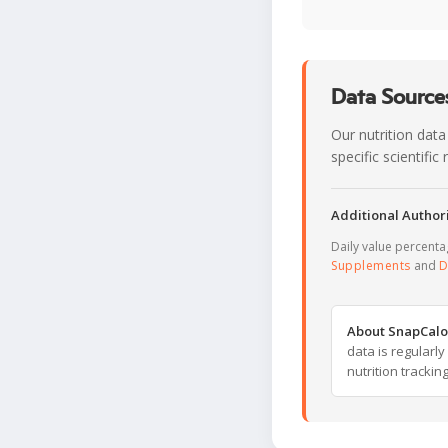
Data Sources
Our nutrition data
specific scientifi
Additional Authori
Daily value percent
Supplements
and
D
About SnapCalo
data is regularl
nutrition trackin