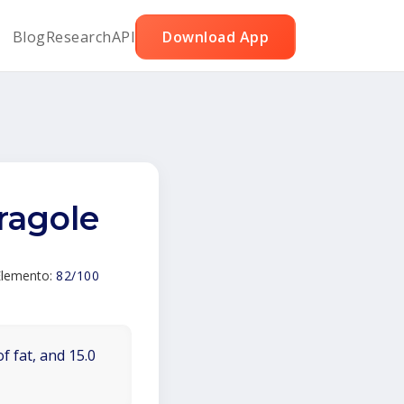
Blog
Research
API
Download App
fragole
'Elemento:
82/100
f fat, and 15.0