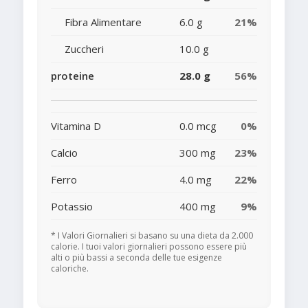
Fibra Alimentare
6.0 g
21%
Zuccheri
10.0 g
proteine
28.0 g
56%
Vitamina D
0.0 mcg
0%
Calcio
300 mg
23%
Ferro
4.0 mg
22%
Potassio
400 mg
9%
* I Valori Giornalieri si basano su una dieta da 2.000
calorie. I tuoi valori giornalieri possono essere più
alti o più bassi a seconda delle tue esigenze
caloriche.