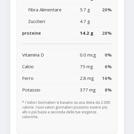
Fibra Alimentare
5.7 g
20%
Zuccheri
4.7 g
proteine
14.2 g
28%
Vitamina D
0.0 mcg
0%
Calcio
75 mg
6%
Ferro
2.8 mg
16%
Potassio
377 mg
8%
* I Valori Giornalieri si basano su una dieta da 2.000
calorie. I tuoi valori giornalieri possono essere più
alti o più bassi a seconda delle tue esigenze
caloriche.