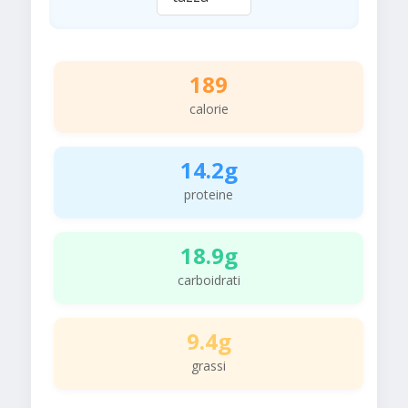
189
calorie
14.2g
proteine
18.9g
carboidrati
9.4g
grassi