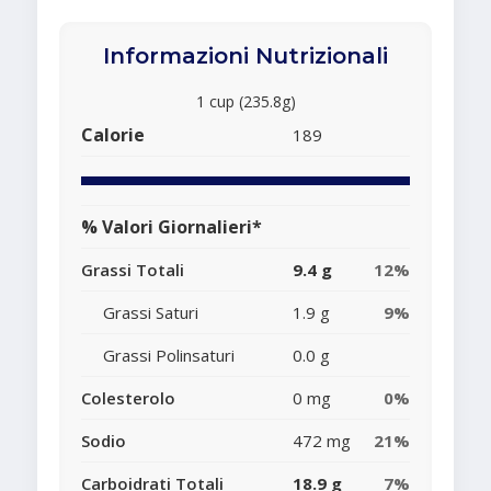
Informazioni Nutrizionali
1 cup (235.8g)
Calorie
189
% Valori Giornalieri*
Grassi Totali
9.4 g
12%
Grassi Saturi
1.9 g
9%
Grassi Polinsaturi
0.0 g
Colesterolo
0 mg
0%
Sodio
472 mg
21%
Carboidrati Totali
18.9 g
7%