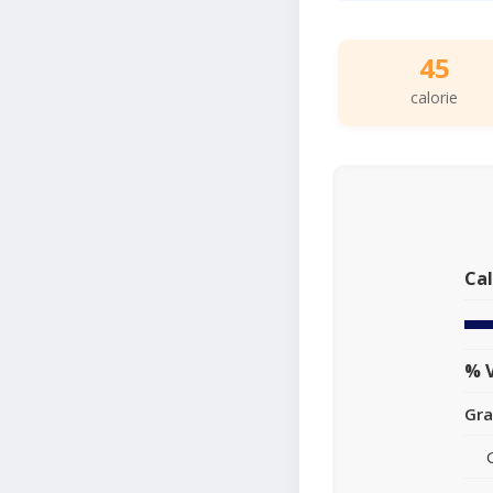
45
calorie
Cal
% V
Gra