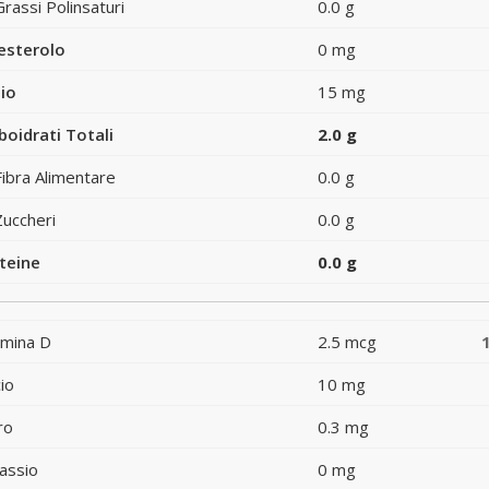
Grassi Polinsaturi
0.0 g
esterolo
0 mg
io
15 mg
boidrati Totali
2.0 g
Fibra Alimentare
0.0 g
Zuccheri
0.0 g
teine
0.0 g
amina D
2.5 mcg
io
10 mg
ro
0.3 mg
assio
0 mg