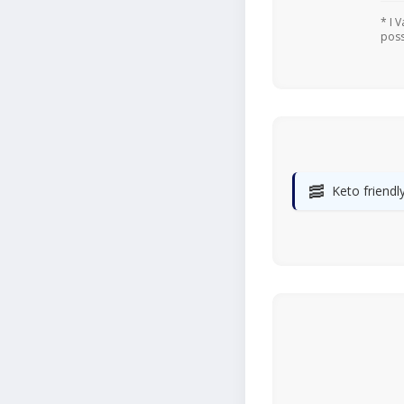
* I 
poss
🥓
Keto friendl