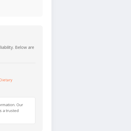
iability. Below are
Dietary
ormation. Our
s a trusted