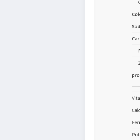
Col
Sod
Car
pro
Vit
Calc
Fer
Pot