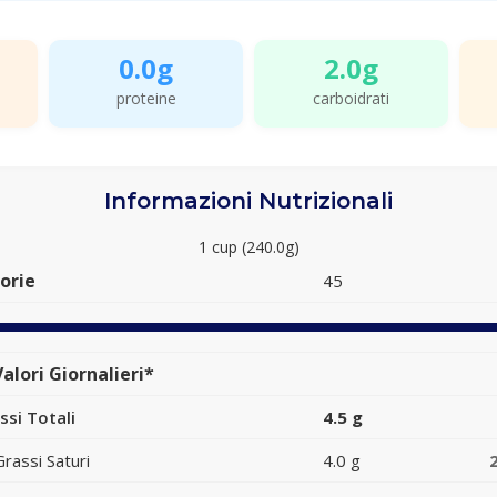
0.0g
2.0g
proteine
carboidrati
Informazioni Nutrizionali
1 cup (240.0g)
orie
45
alori Giornalieri*
ssi Totali
4.5 g
Grassi Saturi
4.0 g