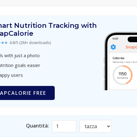
art Nutrition Tracking with
apCalorie
★★★
4.8/5 (2M+ downloads)
s with just a photo
trition goals easier
happy users
APCALORIE FREE
Quantità: