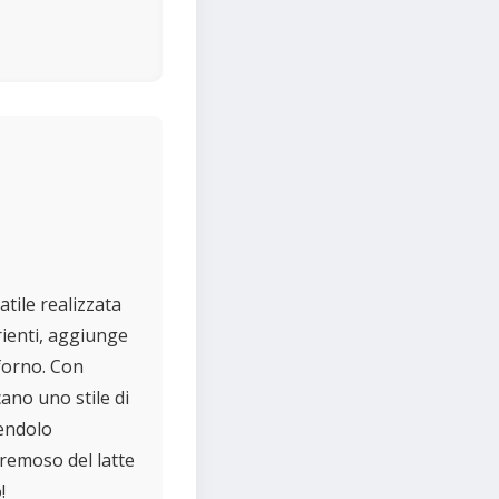
atile realizzata
rienti, aggiunge
 forno. Con
ano uno stile di
dendolo
cremoso del latte
!