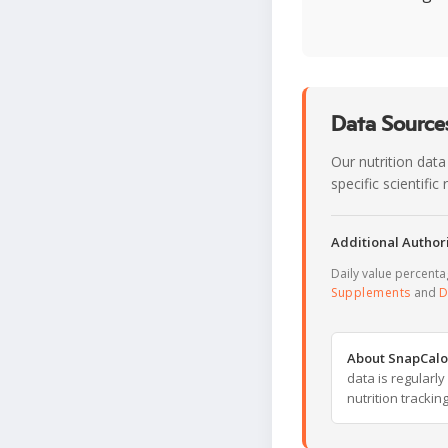
Data Sources
Our nutrition data
specific scientifi
Additional Authori
Daily value percent
Supplements
and
D
About SnapCalo
data is regularl
nutrition trackin