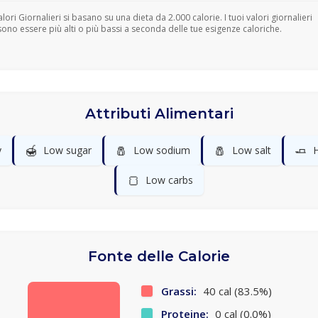
Valori Giornalieri si basano su una dieta da 2.000 calorie. I tuoi valori giornalieri
ono essere più alti o più bassi a seconda delle tue esigenze caloriche.
Attributi Alimentari
🍯
🧂
🧂
🧈
y
Low sugar
Low sodium
Low salt
H
🍞
Low carbs
Fonte delle Calorie
Grassi:
40 cal (83.5%)
Proteine:
0 cal (0.0%)