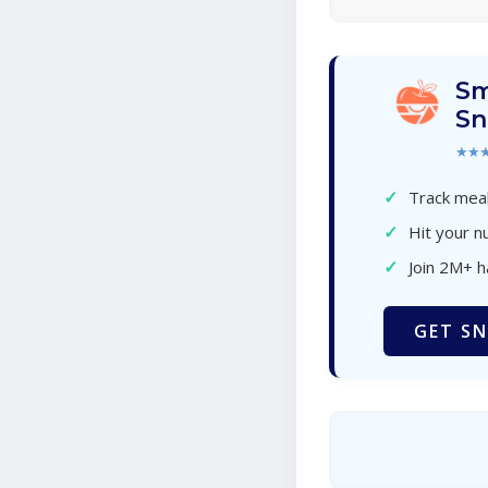
Sm
Sn
★★
✓
Track meal
✓
Hit your nu
✓
Join 2M+ 
GET SN