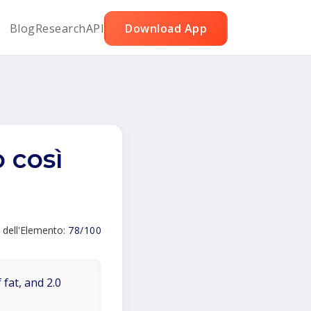
Blog
Research
API
Download App
 così
 dell'Elemento:
78/100
 fat, and 2.0