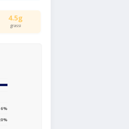
4.5g
grassi
6%
20%