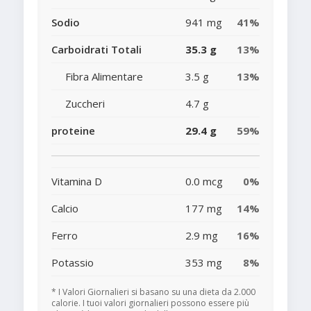
Sodio
941 mg
41%
Carboidrati Totali
35.3 g
13%
Fibra Alimentare
3.5 g
13%
Zuccheri
4.7 g
proteine
29.4 g
59%
Vitamina D
0.0 mcg
0%
Calcio
177 mg
14%
Ferro
2.9 mg
16%
Potassio
353 mg
8%
* I Valori Giornalieri si basano su una dieta da 2.000
calorie. I tuoi valori giornalieri possono essere più