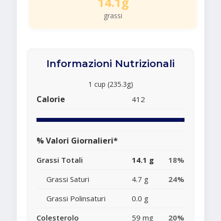
14.1g
grassi
Informazioni Nutrizionali
1 cup (235.3g)
Calorie
412
% Valori Giornalieri*
Grassi Totali
14.1 g
18%
Grassi Saturi
4.7 g
24%
Grassi Polinsaturi
0.0 g
Colesterolo
59 mg
20%