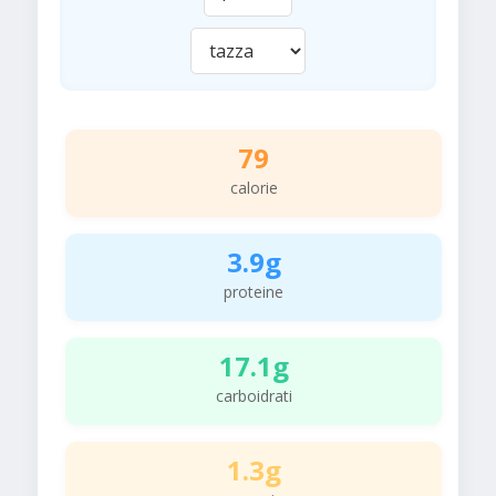
79
calorie
3.9g
proteine
17.1g
carboidrati
1.3g