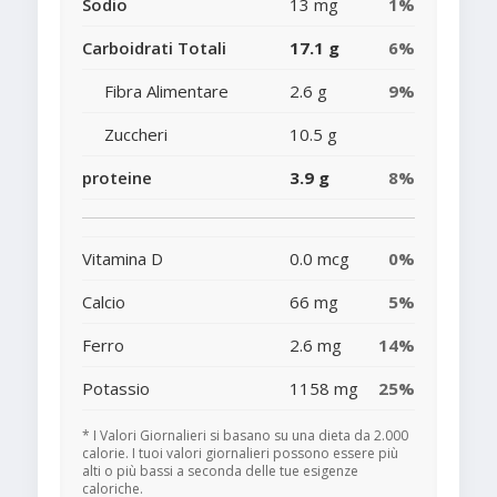
Sodio
13 mg
1%
Carboidrati Totali
17.1 g
6%
Fibra Alimentare
2.6 g
9%
Zuccheri
10.5 g
proteine
3.9 g
8%
Vitamina D
0.0 mcg
0%
Calcio
66 mg
5%
Ferro
2.6 mg
14%
Potassio
1158 mg
25%
* I Valori Giornalieri si basano su una dieta da 2.000
calorie. I tuoi valori giornalieri possono essere più
alti o più bassi a seconda delle tue esigenze
caloriche.