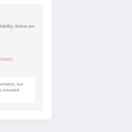
iability. Below are
Dietary
ormation. Our
s a trusted