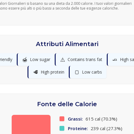
Valori Giornalieri si basano su una dieta da 2.000 calorie. I tuoi valori giornalieri
ono essere più alti o più bassi a seconda delle tue esigenze caloriche.
Attributi Alimentari
🍯
⚠️
🧈
riendly
Low sugar
Contains trans fat
High sa
🥩
🍞
High protein
Low carbs
Fonte delle Calorie
Grassi:
615 cal (70.3%)
Proteine:
239 cal (27.3%)