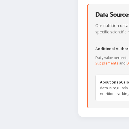
Data Sources
Our nutrition data
specific scientifi
Additional Authori
Daily value percent
Supplements
and
D
About SnapCalo
data is regularl
nutrition trackin