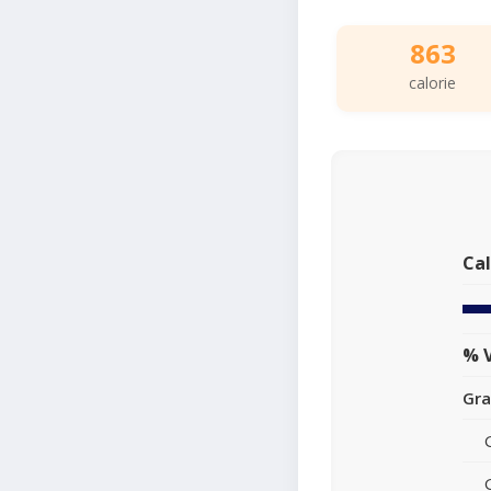
863
calorie
Cal
% V
Gra