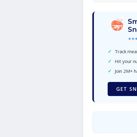
Sm
Sn
★★
✓
Track meal
✓
Hit your nu
✓
Join 2M+ 
GET SN