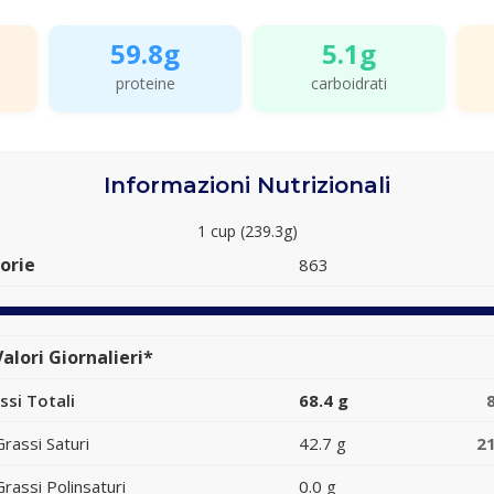
59.8g
5.1g
proteine
carboidrati
Informazioni Nutrizionali
1 cup (239.3g)
orie
863
alori Giornalieri*
ssi Totali
68.4 g
Grassi Saturi
42.7 g
2
Grassi Polinsaturi
0.0 g