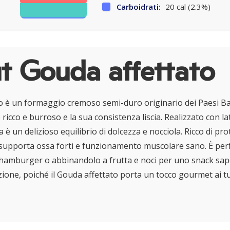
Carboidrati:
20 cal (2.3%)
t Gouda affettato
to è un formaggio cremoso semi-duro originario dei Paesi B
 ricco e burroso e la sua consistenza liscia. Realizzato con lat
a è un delizioso equilibrio di dolcezza e nocciola. Ricco di prote
supporta ossa forti e funzionamento muscolare sano. È perf
 hamburger o abbinandolo a frutta e noci per uno snack sapor
zione, poiché il Gouda affettato porta un tocco gourmet ai tuoi