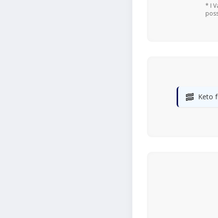
* I 
poss
🥓
Keto f