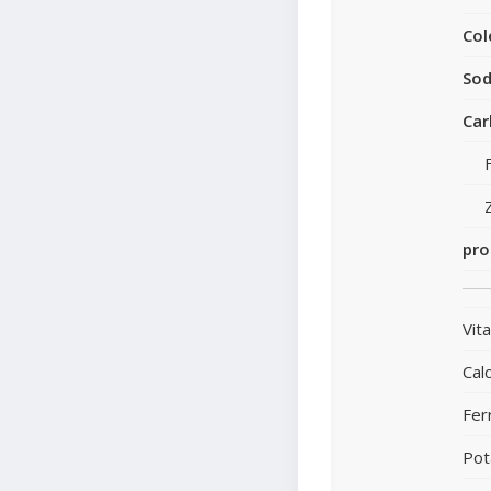
Col
Sod
Car
pro
Vit
Calc
Fer
Pot