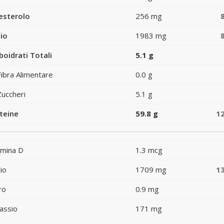
esterolo
256 mg
io
1983 mg
boidrati Totali
5.1 g
Fibra Alimentare
0.0 g
Zuccheri
5.1 g
teine
59.8 g
1
amina D
1.3 mcg
io
1709 mg
1
ro
0.9 mg
assio
171 mg