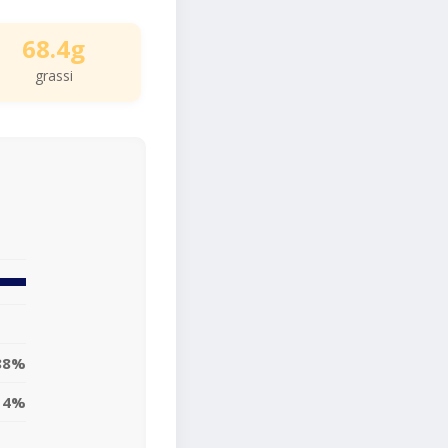
68.4g
grassi
88%
14%