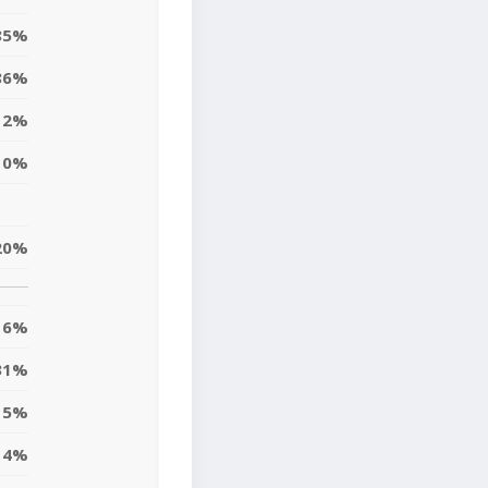
85%
86%
2%
0%
20%
6%
31%
5%
4%