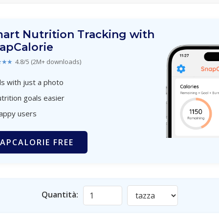
art Nutrition Tracking with
apCalorie
★★★
4.8/5 (2M+ downloads)
s with just a photo
trition goals easier
happy users
APCALORIE FREE
Quantità: