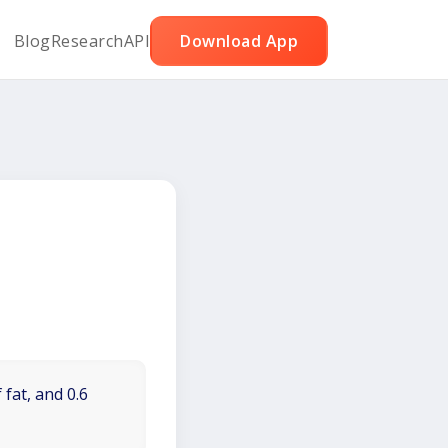
Blog
Research
API
Download App
 fat, and 0.6