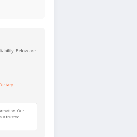
iability. Below are
Dietary
ormation. Our
s a trusted