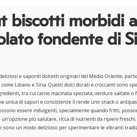
 biscotti morbidi a
olato fondente di S
liziosi e saporiti dolcetti originari del Medio Oriente, part
 come Libano e Siria. Questi dolci dorati e croccanti sono spe
gredienti, tra cui carne macinata speziata, verdure saltate o 
e unica di sapori e consistenze li rende uno snack o antipa
ossono essere indulgenti, specialmente quando fritti, poss
r un'opzione più salutare, ricca di nutrienti da ripieni freschi
k sono un modo delizioso per sperimentare le vibranti tradiz