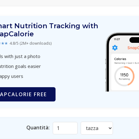
art Nutrition Tracking with
apCalorie
★★★
4.8/5 (2M+ downloads)
s with just a photo
trition goals easier
happy users
APCALORIE FREE
Quantità: