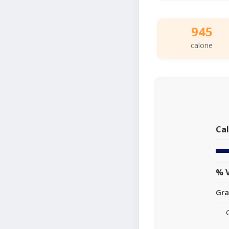
945
calorie
Cal
% V
Gra