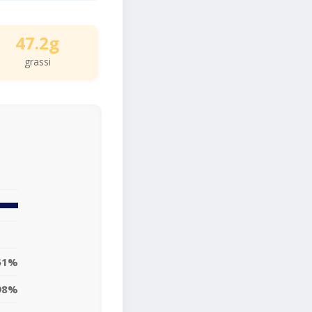
47.2g
grassi
61%
98%