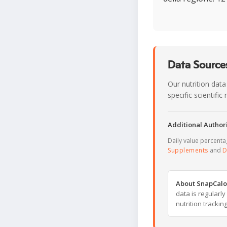
Data Sources
Our nutrition data
specific scientifi
Additional Authori
Daily value percent
Supplements
and
D
About SnapCalo
data is regularl
nutrition trackin