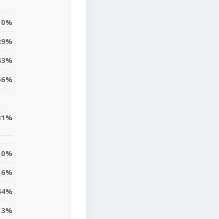
0%
29%
43%
56%
31%
0%
6%
44%
13%