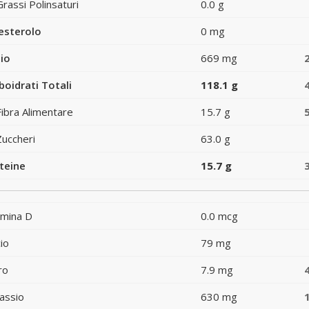
Grassi Polinsaturi
0.0 g
esterolo
0 mg
io
669 mg
boidrati Totali
118.1 g
Fibra Alimentare
15.7 g
Zuccheri
63.0 g
teine
15.7 g
amina D
0.0 mcg
io
79 mg
ro
7.9 mg
assio
630 mg