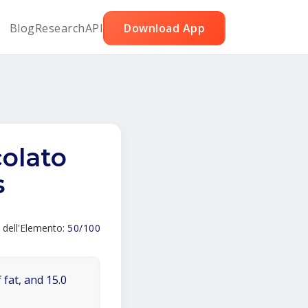
Blog
Research
API
Download App
colato
s
 dell'Elemento:
50/100
 fat, and 15.0