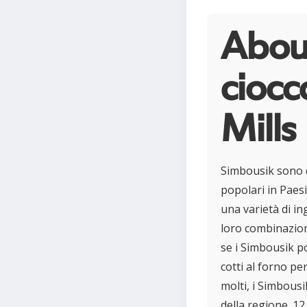
About
ciocc
Mills
Simbousik sono de
popolari in Paesi
una varietà di in
loro combinazion
se i Simbousik p
cotti al forno pe
molti, i Simbousi
della regione. 12