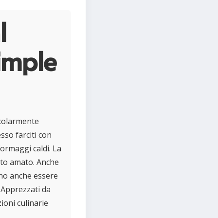
l
imple
icolarmente
sso farciti con
formaggi caldi. La
sto amato. Anche
ono anche essere
. Apprezzati da
ioni culinarie