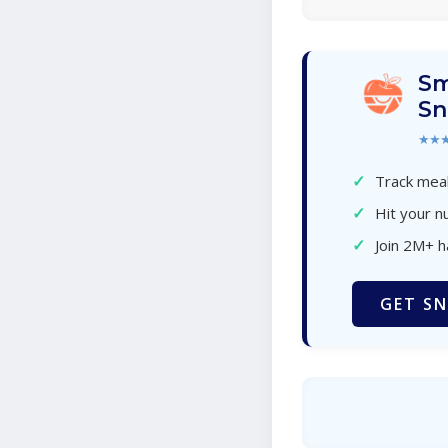
Sm
Sn
★★
✓
Track meal
✓
Hit your nu
✓
Join 2M+ 
GET SN