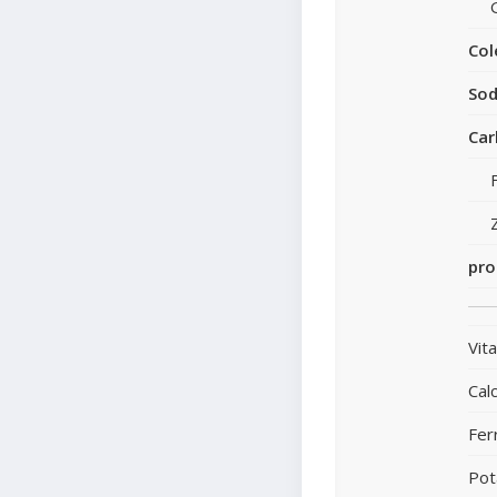
Col
Sod
Car
pro
Vit
Calc
Fer
Pot