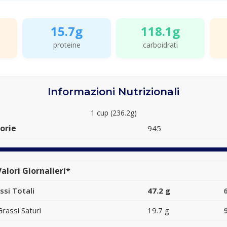
15.7g
118.1g
proteine
carboidrati
Informazioni Nutrizionali
1 cup (236.2g)
orie
945
alori Giornalieri*
ssi Totali
47.2 g
Grassi Saturi
19.7 g