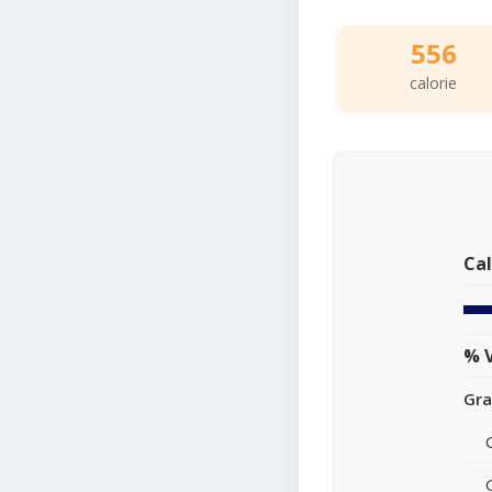
556
calorie
Cal
% V
Gra