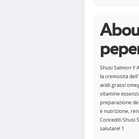
About
pepe
Shusi Salmon Y A
la cremosità dell
acidi grassi ome
vitamine essenzia
preparazione del
e nutrizione, re
Concediti Shusi 
salutare! 1