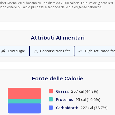
Valori Giornalieri si basano su una dieta da 2.000 calorie. I tuoi valori giornalieri
ono essere più alti o più bassi a seconda delle tue esigenze caloriche.
Attributi Alimentari
🍯
⚠️
🧈
Low sugar
Contains trans fat
High saturated fat
Fonte delle Calorie
Grassi:
257 cal (44.8%)
Proteine:
95 cal (16.6%)
Carboidrati:
222 cal (38.7%)