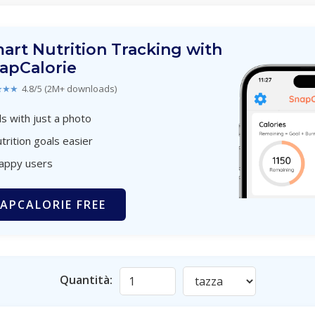
art Nutrition Tracking with
apCalorie
★★★
4.8/5 (2M+ downloads)
s with just a photo
trition goals easier
happy users
APCALORIE FREE
Quantità: