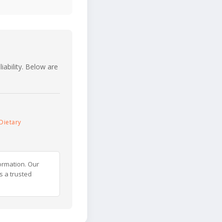
iability. Below are
Dietary
ormation. Our
s a trusted