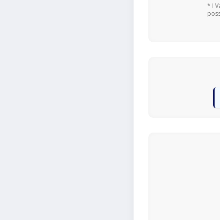
* I 
poss