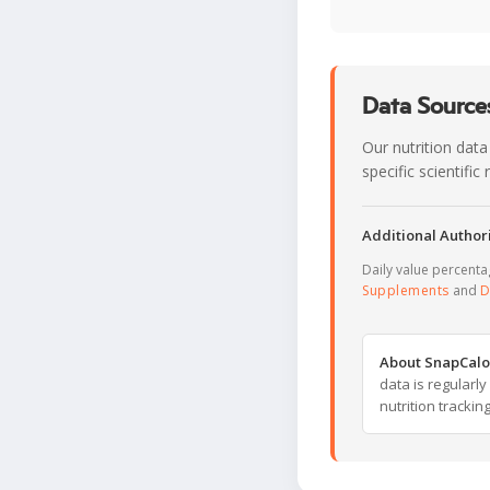
Data Sources
Our nutrition data
specific scientifi
Additional Authori
Daily value percent
Supplements
and
D
About SnapCalo
data is regularl
nutrition trackin