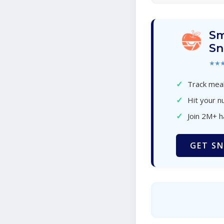
Sm
Sn
★★
✓
Track meal
✓
Hit your nu
✓
Join 2M+ 
GET SN