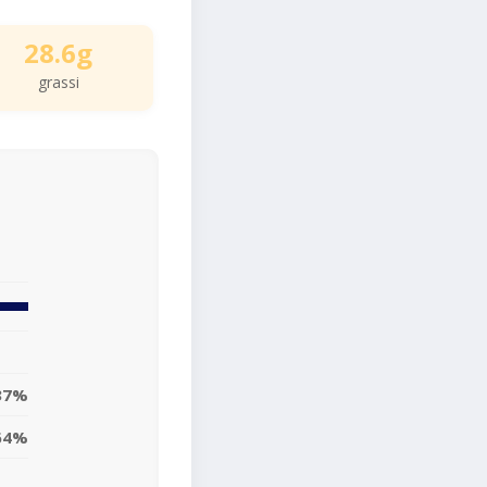
28.6g
grassi
37%
64%