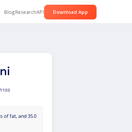
Blog
Research
API
Download App
ni
7/100
 of fat, and 35.0