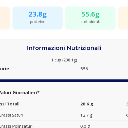
23.8g
55.6g
proteine
carboidrati
Informazioni Nutrizionali
1 cup (238.1g)
orie
556
alori Giornalieri*
ssi Totali
28.6 g
Grassi Saturi
12.7 g
Grassi Polinsaturi
0.0 g