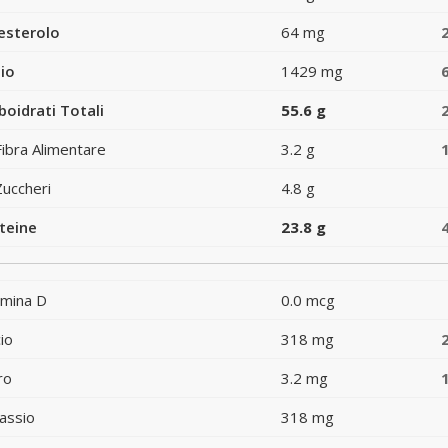
esterolo
64 mg
io
1429 mg
boidrati Totali
55.6 g
Fibra Alimentare
3.2 g
Zuccheri
4.8 g
teine
23.8 g
amina D
0.0 mcg
io
318 mg
ro
3.2 mg
assio
318 mg