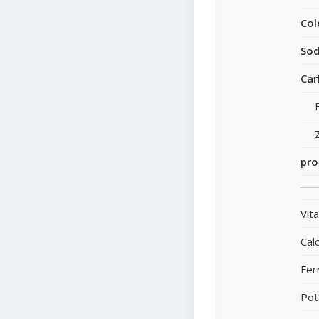
Col
Sod
Car
pro
Vit
Calc
Fer
Pot