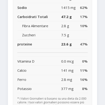
Sodio
1415 mg
62%
Carboidrati Totali
47.2 g
17%
Fibra Alimentare
2.8 g
10%
Zuccheri
7.5 g
proteine
23.6 g
47%
Vitamina D
0.0 mcg
0%
Calcio
141 mg
11%
Ferro
2.8 mg
16%
Potassio
377 mg
8%
* I Valori Giornalieri si basano su una dieta da 2.000
calorie. I tuoi valori giornalieri possono essere più