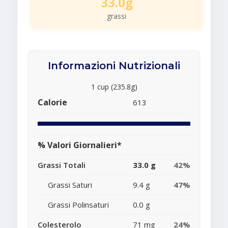
33.0g
grassi
Informazioni Nutrizionali
1 cup (235.8g)
Calorie
613
% Valori Giornalieri*
Grassi Totali
33.0 g
42%
Grassi Saturi
9.4 g
47%
Grassi Polinsaturi
0.0 g
Colesterolo
71 mg
24%