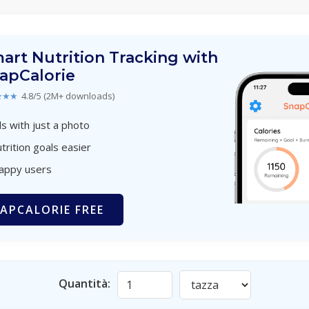
art Nutrition Tracking with
apCalorie
★★★
4.8/5 (2M+ downloads)
s with just a photo
trition goals easier
happy users
APCALORIE FREE
Quantità: