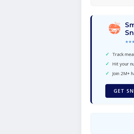
Sm
Sn
★★
✓
Track meal
✓
Hit your nu
✓
Join 2M+ 
GET SN