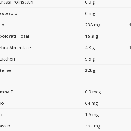
Grassi Polinsaturi
0.0 g
esterolo
0 mg
io
238 mg
boidrati Totali
15.9 g
Fibra Alimentare
4.8 g
Zuccheri
9.5 g
teine
3.2 g
amina D
0.0 mcg
io
64 mg
ro
1.6 mg
assio
397 mg