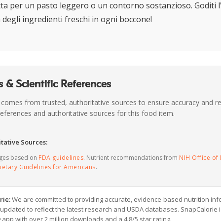
ta per un pasto leggero o un contorno sostanzioso. Goditi l'
 degli ingredienti freschi in ogni boccone!
 & Scientific References
 comes from trusted, authoritative sources to ensure accuracy and rel
c references and authoritative sources for this food item.
tative Sources:
ages based on
FDA guidelines
. Nutrient recommendations from
NIH Office of 
ietary Guidelines for Americans
.
rie:
We are committed to providing accurate, evidence-based nutrition inf
y updated to reflect the latest research and USDA databases. SnapCalorie i
g app with over 2 million downloads and a 4.8/5 star rating.