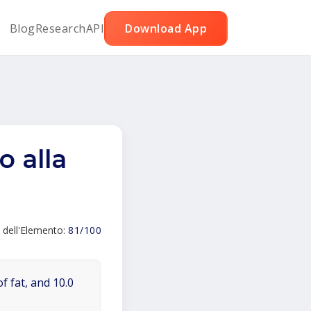
Blog
Research
API
Download App
o alla
 dell'Elemento:
81/100
f fat, and 10.0