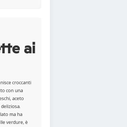
tte ai
nisce croccanti
dito con una
eschi, aceto
deliziosa.
alato ma ha
lle verdure, è