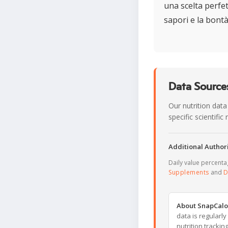
una scelta perfet
sapori e la bontà
Data Sources
Our nutrition data
specific scientifi
Additional Authori
Daily value percent
Supplements
and
D
About SnapCalo
data is regularl
nutrition trackin