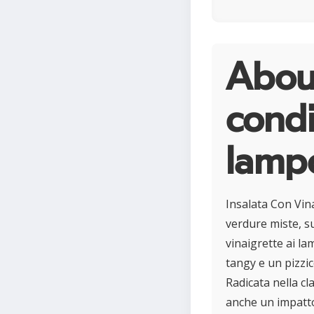
About
condi
lamp
Insalata Con Vin
verdure miste, su
vinaigrette ai la
tangy e un pizzi
Radicata nella cl
anche un impatto