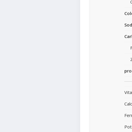
Col
Sod
Car
pro
Vit
Calc
Fer
Pot