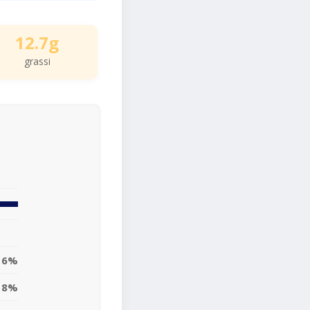
12.7g
grassi
16%
8%