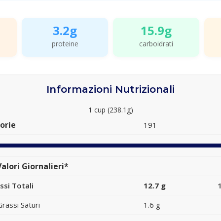
3.2g
15.9g
proteine
carboidrati
Informazioni Nutrizionali
1 cup (238.1g)
orie
191
alori Giornalieri*
ssi Totali
12.7 g
Grassi Saturi
1.6 g