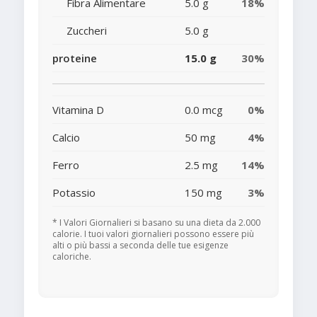
Fibra Alimentare
5.0 g
18%
Zuccheri
5.0 g
proteine
15.0 g
30%
Vitamina D
0.0 mcg
0%
Calcio
50 mg
4%
Ferro
2.5 mg
14%
Potassio
150 mg
3%
* I Valori Giornalieri si basano su una dieta da 2.000
calorie. I tuoi valori giornalieri possono essere più
alti o più bassi a seconda delle tue esigenze
caloriche.