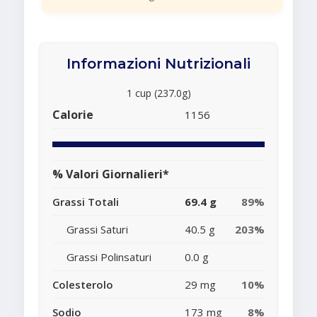
Informazioni Nutrizionali
1 cup (237.0g)
Calorie
1156
% Valori Giornalieri*
Grassi Totali
69.4 g
89%
Grassi Saturi
40.5 g
203%
Grassi Polinsaturi
0.0 g
Colesterolo
29 mg
10%
Sodio
173 mg
8%