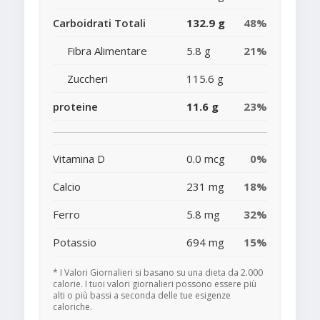
Carboidrati Totali
132.9 g
48%
Fibra Alimentare
5.8 g
21%
Zuccheri
115.6 g
proteine
11.6 g
23%
Vitamina D
0.0 mcg
0%
Calcio
231 mg
18%
Ferro
5.8 mg
32%
Potassio
694 mg
15%
* I Valori Giornalieri si basano su una dieta da 2.000
calorie. I tuoi valori giornalieri possono essere più
alti o più bassi a seconda delle tue esigenze
caloriche.