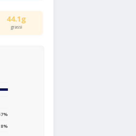
44.1g
grassi
57%
18%