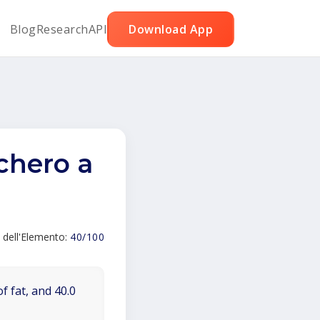
Blog
Research
API
Download App
chero a
 dell'Elemento:
40/100
f fat, and 40.0