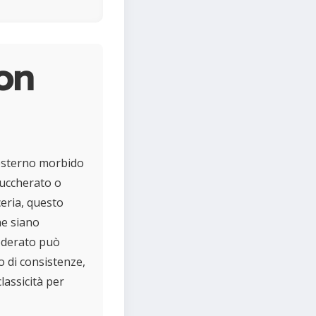
on
 esterno morbido
zuccherato o
ceria, questo
ne siano
moderato può
o di consistenze,
lassicità per