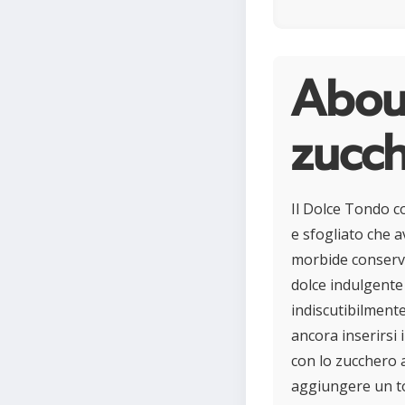
About
zucch
Il Dolce Tondo c
e sfogliato che 
morbide conserve 
dolce indulgente
indiscutibilment
ancora inserirsi 
con lo zucchero a
aggiungere un to