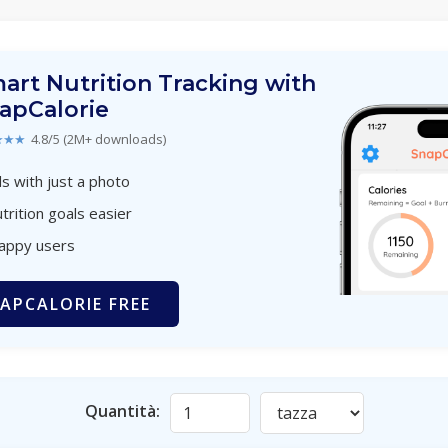
art Nutrition Tracking with
apCalorie
★★★
4.8/5 (2M+ downloads)
s with just a photo
trition goals easier
happy users
APCALORIE FREE
Quantità: