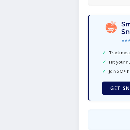
Sm
Sn
★★
✓
Track meal
✓
Hit your nu
✓
Join 2M+ 
GET SN