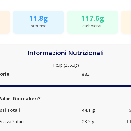
11.8g
117.6g
proteine
carboidrati
Informazioni Nutrizionali
1 cup (235.3g)
orie
882
alori Giornalieri*
ssi Totali
44.1 g
Grassi Saturi
23.5 g
1