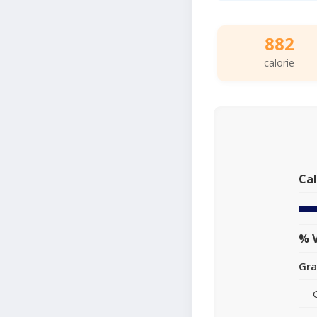
882
calorie
Cal
% V
Gra