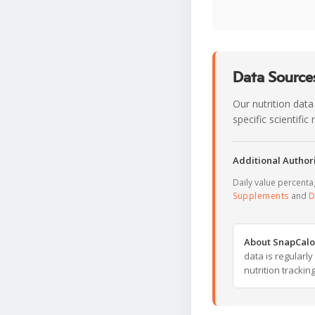
Data Sources
Our nutrition data
specific scientifi
Additional Authori
Daily value percent
Supplements
and
D
About SnapCalo
data is regularl
nutrition trackin