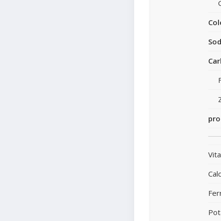
Col
Sod
Car
pro
Vit
Calc
Fer
Pot