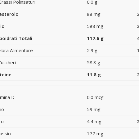
Grassi Polinsaturi
0.0 g
esterolo
88 mg
io
588 mg
boidrati Totali
117.6 g
Fibra Alimentare
2.9 g
Zuccheri
58.8 g
teine
11.8 g
amina D
0.0 mcg
io
59 mg
ro
4.4 mg
assio
177 mg