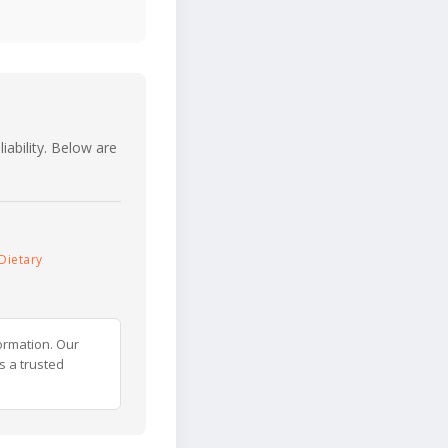
iability. Below are
Dietary
ormation. Our
s a trusted