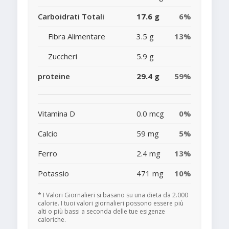
Carboidrati Totali
17.6 g
6%
Fibra Alimentare
3.5 g
13%
Zuccheri
5.9 g
proteine
29.4 g
59%
Vitamina D
0.0 mcg
0%
Calcio
59 mg
5%
Ferro
2.4 mg
13%
Potassio
471 mg
10%
* I Valori Giornalieri si basano su una dieta da 2.000
calorie. I tuoi valori giornalieri possono essere più
alti o più bassi a seconda delle tue esigenze
caloriche.