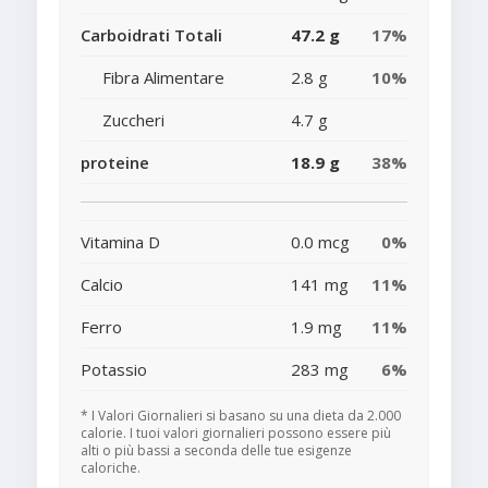
Carboidrati Totali
47.2 g
17%
Fibra Alimentare
2.8 g
10%
Zuccheri
4.7 g
proteine
18.9 g
38%
Vitamina D
0.0 mcg
0%
Calcio
141 mg
11%
Ferro
1.9 mg
11%
Potassio
283 mg
6%
* I Valori Giornalieri si basano su una dieta da 2.000
calorie. I tuoi valori giornalieri possono essere più
alti o più bassi a seconda delle tue esigenze
caloriche.