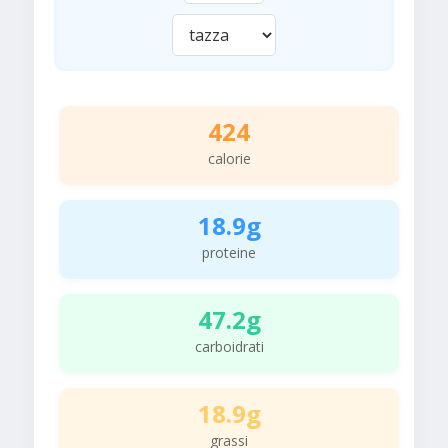
424
calorie
18.9g
proteine
47.2g
carboidrati
18.9g
grassi