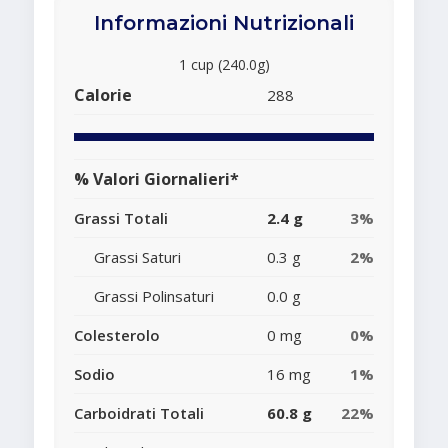
Informazioni Nutrizionali
1 cup (240.0g)
Calorie
288
% Valori Giornalieri*
Grassi Totali
2.4 g
3%
Grassi Saturi
0.3 g
2%
Grassi Polinsaturi
0.0 g
Colesterolo
0 mg
0%
Sodio
16 mg
1%
Carboidrati Totali
60.8 g
22%