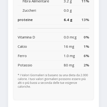
Fibra Alimentare
3.2 g
11%
Zuccheri
0.0 g
proteine
6.4 g
13%
Vitamina D
0.0 mcg
0%
Calcio
16 mg
1%
Ferro
1.0 mg
6%
Potassio
80 mg
2%
* I Valori Giornalieri si basano su una dieta da 2.000
calorie. I tuoi valori giornalieri possono essere più
alti o più bassi a seconda delle tue esigenze
caloriche.